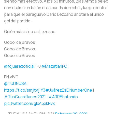
siendo más efectivo. A los 53 minutos, Blas Armoa peleó
con el alma un balón en la banda derecha y luego centró
para que el paraguayo Darío Lezcano anotara el único
gol del partido.
Quién más si no es Lezcano
Goool de Bravos
Goool de Bravos
Goool de Bravos
@fcjuarezoficial
1-0
@MazatlanFC
EN VIVO
@TUDNUSA
https://t.co/smjltVj1Y3
#JuárezEsElNumberOne
|
#TusGuard1anes2021
|
#ARREbatando
pic.twitter.com/gIxA5xkHvx
— TUDN USA (@TUDNUSA)
February 20, 2021