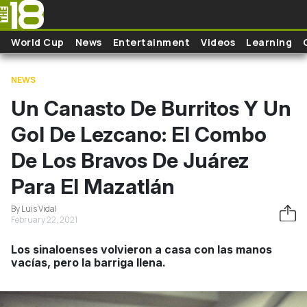
Skip to main content
World Cup
News
Entertainment
Videos
Learning
NEWS
Un Canasto De Burritos Y Un
Gol De Lezcano: El Combo
De Los Bravos De Juárez
Para El Mazatlán
By Luis Vidal
February 22, 2021
Los sinaloenses volvieron a casa con las manos
vacías, pero la barriga llena.