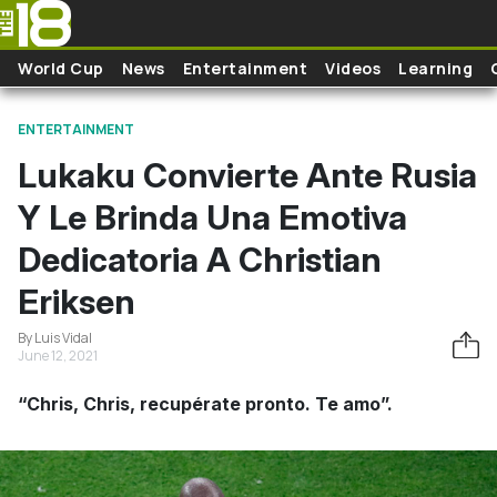
Skip to main content
World Cup
News
Entertainment
Videos
Learning
ENTERTAINMENT
Lukaku Convierte Ante Rusia
Y Le Brinda Una Emotiva
Dedicatoria A Christian
Eriksen
By Luis Vidal
June 12, 2021
“Chris, Chris, recupérate pronto. Te amo”.