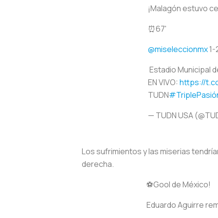
¡Malagón estuvo ce
⏰67'
@miseleccionmx
1-
️ Estadio Municipal 
EN VIVO:
https://t
TUDN
#TriplePasi
— TUDN USA (@TU
Los sufrimientos y las miserias tendrí
derecha.
⚽️Gool de México!
Eduardo Aguirre rema