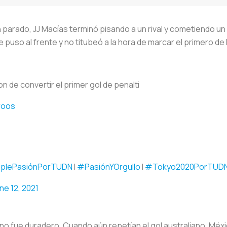
 parado, JJ Macías terminó pisando a un rival y cometiendo u
e puso al frente y no titubeó a la hora de marcar el primero d
 de convertir el primer gol de penalti
roos
iplePasiónPorTUDN
I
#PasiónYOrgullo
I
#Tokyo2020PorTUD
ne 12, 2021
i no fue duradero. Cuando aún repetían el gol australiano, Méx