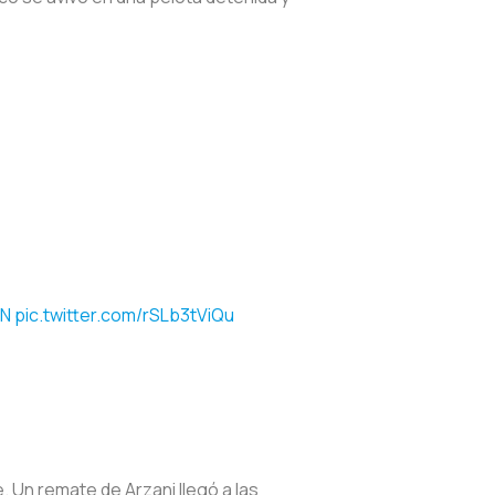
DN
pic.twitter.com/rSLb3tViQu
Un remate de Arzani llegó a las