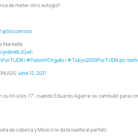
rca de meter otro autogol!
2
@Socceroos
de Marbella
.co/jmBmBrJQwh
ónPorTUDN
I
#PasiónYOrgullo
I
#Tokyo2020PorTUDN
pic.twi
DNUSA)
June 12, 2021
an su fin a los 77', cuando Eduardo Aguirre se zambulló para c
ta de cabeza y México le da la vuelta al partido