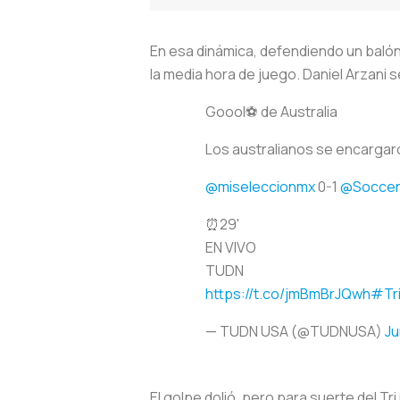
En esa dinámica, defendiendo un balón
la media hora de juego. Daniel Arzani s
Goool⚽ de Australia
Los australianos se encargaron
@miseleccionmx
0-1
@Socce
⏰29'
EN VIVO
TUDN
https://t.co/jmBmBrJQwh
#Tr
— TUDN USA (@TUDNUSA)
Ju
El golpe dolió, pero para suerte del Tr