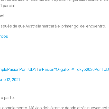
 parcial.
on!
spués de que Australia marcará el primer gol del encuentro.
roos
iplePasiónPorTUDN
I
#PasiónYOrgullo
I
#Tokyo2020PorTU
une 12, 2021
ra parte.
 complemento, México debió remar desde atrás nuevamente. 