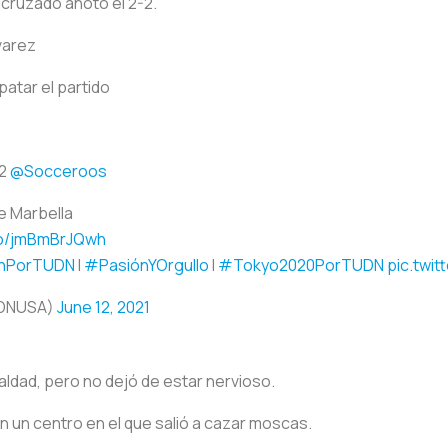
 cruzado anotó el 2-2.
varez
atar el partido
2
@Socceroos
de Marbella
.co/jmBmBrJQwh
ónPorTUDN
I
#PasiónYOrgullo
I
#Tokyo2020PorTUDN
pic.twi
DNUSA)
June 12, 2021
aldad, pero no dejó de estar nervioso.
en un centro en el que salió a cazar moscas.