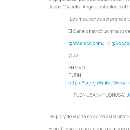
Jesús "Canelo" Angulo estableció el 1-1
¡Los mexicanos sorprendier
El Canelo marcó un minuto de
@miseleccionmx
1-1
@Socce
⏰32'
EN VIVO
TUDN
https://t.co/jmBmBrJQwh
#Tr
— TUDN USA (@TUDNUSA)
J
De pie y de vuelta se cerró así la prime
El problema es que apenas comenzó el