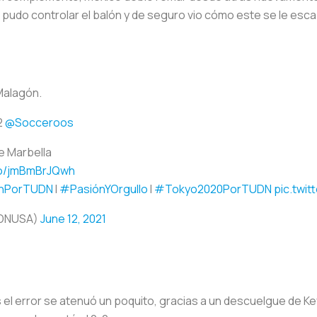
pudo controlar el balón y de seguro vio cómo este se le esca
Malagón.
2
@Socceroos
de Marbella
.co/jmBmBrJQwh
ónPorTUDN
I
#PasiónYOrgullo
I
#Tokyo2020PorTUDN
pic.twi
DNUSA)
June 12, 2021
el error se atenuó un poquito, gracias a un descuelgue de Kev