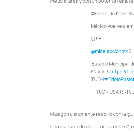
metió al área y con un potente remate
⚽Goool de Kevin Ál
México vuelve a emp
⏰58'
@miseleccionmx
2-
️ Estadio Municipal 
EN VIVO:
https://t
TUDN
#TriplePasi
— TUDN USA (@TU
Malagón claramente respiró con la igu
Una muestra de ello ocurrió a los 67', 