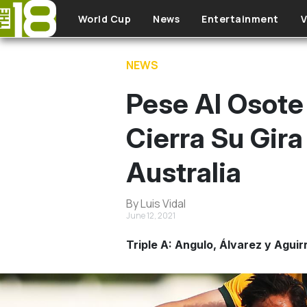
Skip to main content
World Cup
News
Entertainment
V
NEWS
Pese Al Osot
Cierra Su Gir
Australia
By Luis Vidal
June 12, 2021
Triple A: Angulo, Álvarez y Aguir