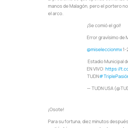
manos de Malagón, pero el portero no 
el arco.
¡Se comió el gol!
Error gravísimo de 
@miseleccionmx
1-
️ Estadio Municipal 
EN VIVO:
https://t
TUDN
#TriplePasi
— TUDN USA (@TU
¡Osote!
Para su fortuna, diez minutos después 