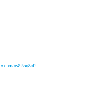
tter.com/bySi5aqSoR