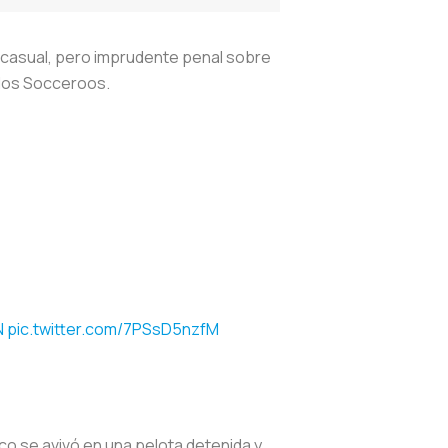
n casual, pero imprudente penal sobre
e los Socceroos.
N
pic.twitter.com/7PSsD5nzfM
ico se avivó en una pelota detenida y