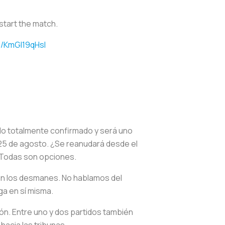
estart the match.
m/KmGI19qHsl
sido totalmente confirmado y será uno
es 25 de agosto. ¿Se reanudará desde el
? Todas son opciones.
 en los desmanes. No hablamos del
iga en sí misma.
ión. Entre uno y dos partidos también
hacia las tribunas.