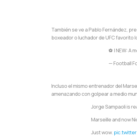
También se ve a Pablo Fernández, prep
boxeador o luchador de UFC favorito l
⚽️ | NEW: A 
— Football Fo
Incluso el mismo entrenador del Marse
amenazando con golpear a medio mund
Jorge Sampaoli is r
Marseille and now Ni
Just wow.
pic.twitt