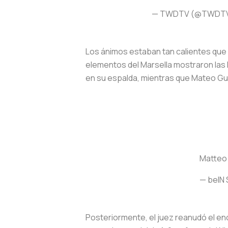
— TWDTV (@TWDT
Los ánimos estaban tan calientes que 
elementos del Marsella mostraron las h
en su espalda, mientras que Mateo Gue
Matteo 
— beIN
Posteriormente, el juez reanudó el enc