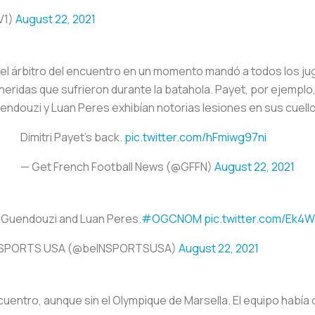
V1)
August 22, 2021
el árbitro del encuentro en un momento mandó a todos los juga
eridas que sufrieron durante la batahola. Payet, por ejemplo,
ndouzi y Luan Peres exhibían notorias lesiones en sus cuello
Dimitri Payet's back.
pic.twitter.com/hFmiwg97ni
— Get French Football News (@GFFN)
August 22, 2021
Guendouzi and Luan Peres.
#OGCNOM
pic.twitter.com/Ek4
 SPORTS USA (@beINSPORTSUSA)
August 22, 2021
uentro, aunque sin el Olympique de Marsella. El equipo había de