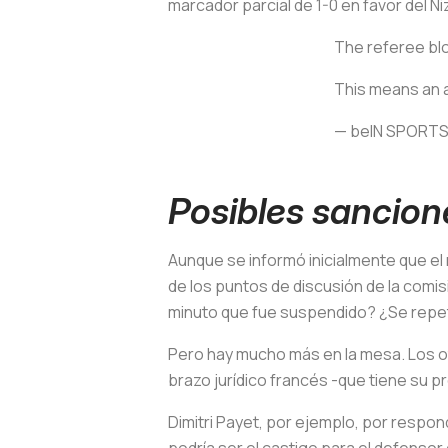
marcador parcial de 1-0 en favor del Ni
The referee blow
This means an a
— beIN SPORT
Posibles sancion
Aunque se informó inicialmente que el 
de los puntos de discusión de la comisi
minuto que fue suspendido? ¿Se repeti
Pero hay mucho más en la mesa. Los ot
brazo jurídico francés -que tiene su pr
Dimitri Payet, por ejemplo, por respon
podría ser el castigo para el defensor