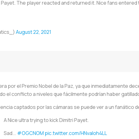
 Payet. The player reacted and returned it. Nice fans entered t
tics_)
August 22, 2021
era por el Premio Nobel de la Paz, ya que inmediatamente dec
o el conflicto a niveles que fácilmente podrían haber gatillad
lencia captados por las cámaras se puede ver a un fanático de
A Nice ultra trying to kick Dimitri Payet.
Sad...
#OGCNOM
pic.twitter.com/HNvaIoh4LL