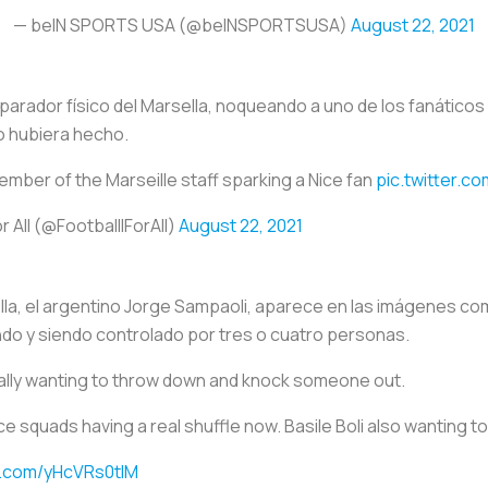
— beIN SPORTS USA (@beINSPORTSUSA)
August 22, 2021
arador físico del Marsella, noqueando a uno de los fanáticos 
o hubiera hecho.
member of the Marseille staff sparking a Nice fan
pic.twitter.c
r All (@FootballlForAll)
August 22, 2021
lla, el argentino Jorge Sampaoli, aparece en las imágenes co
o y siendo controlado por tres o cuatro personas.
eally wanting to throw down and knock someone out.
ce squads having a real shuffle now. Basile Boli also wanting
er.com/yHcVRs0tIM