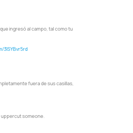
que ingresó al campo, tal como tu
om/3lSYBvr5rd
mpletamente fuera de sus casillas,
 to uppercut someone.