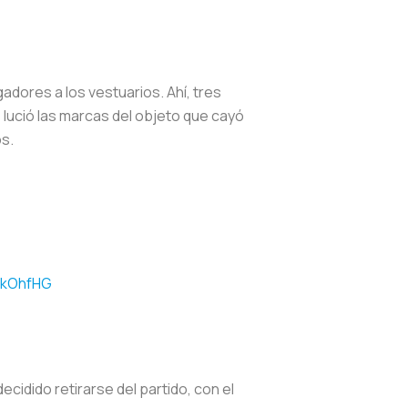
dores a los vestuarios. Ahí, tres
 lució las marcas del objeto que cayó
s.
WkOhfHG
cidido retirarse del partido, con el