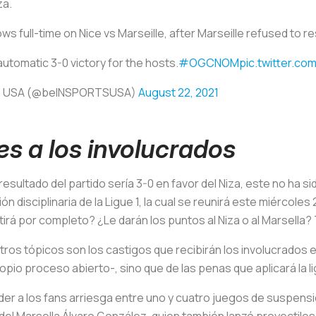
za.
s full-time on Nice vs Marseille, after Marseille refused to r
utomatic 3-0 victory for the hosts.
#OGCNOM
pic.twitter.co
S USA (@beINSPORTSUSA)
August 22, 2021
es a los involucrados
resultado del partido sería 3-0 en favor del Niza, este no ha 
ón disciplinaria de la Ligue 1, la cual se reunirá este miércol
rá por completo? ¿Le darán los puntos al Niza o al Marsella
ros tópicos son los castigos que recibirán los involucrados
opio proceso abierto-, sino que de las penas que aplicará la l
der a los fans arriesga entre uno y cuatro juegos de suspens
 del Marsella Álvaro González, quien también lanzó proyectiles 