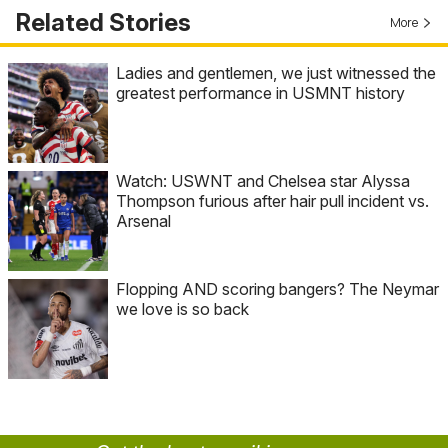
Related Stories
More
Ladies and gentlemen, we just witnessed the
greatest performance in USMNT history
Watch: USWNT and Chelsea star Alyssa
Thompson furious after hair pull incident vs.
Arsenal
Flopping AND scoring bangers? The Neymar
we love is so back