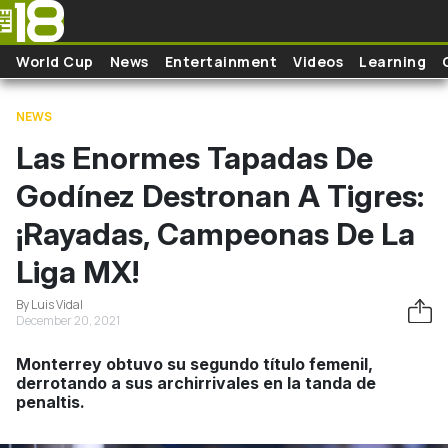
Skip to main content
World Cup
News
Entertainment
Videos
Learning
NEWS
Las Enormes Tapadas De
Godínez Destronan A Tigres:
¡Rayadas, Campeonas De La
Liga MX!
By Luis Vidal
December 20, 2021
Monterrey obtuvo su segundo título femenil,
derrotando a sus archirrivales en la tanda de
penaltis.