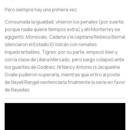
Pero siempre hay una primera vez.
Consumada la igualdad, vinieron los penales (por suerte,
porque nadie quiere tiempos extra) y ahí Monterrey se
agigantó. Monsiváis, Cadena y la capitana Rebeca Bernal
silenciaron el Estadio El Volcán con remates
inquebrantables. Tigres, por su parte, empezó bien y
con la clase de Liliana Mercado, pero luego colapsó ante
los guantes de Godínez. Ni Nancy Antonio ni Jacqueline
Ovalle pudieron superarla, mientras que el tiro al poste
de Nayeli Rangel sentenciaría finalmente la serie en favor
de Rayadas.