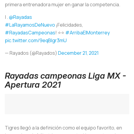
primera entrenadora mujer en ganar la competencia.
| .
@Rayadas
#LaRayamosDeNuevo
¡Felicidades,
#RayadasCampeonas
! ⭐️⭐️
#ArribaElMonterrey
pic.twitter.com/9eqBlgr3mU
— Rayados (@Rayados)
December 21, 2021
Rayadas campeonas Liga MX -
Apertura 2021
Tigres llegó a la definición como el equipo favorito, en