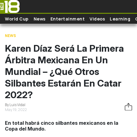
Skip to main content
World Cup
News
Entertainment
Videos
Learning
NEWS
Karen Díaz Será La Primera
Árbitra Mexicana En Un
Mundial – ¿Qué Otros
Silbantes Estarán En Catar
2022?
By Luis Vidal
May 19, 2022
En total habrá cinco silbantes mexicanos en la
Copa del Mundo.