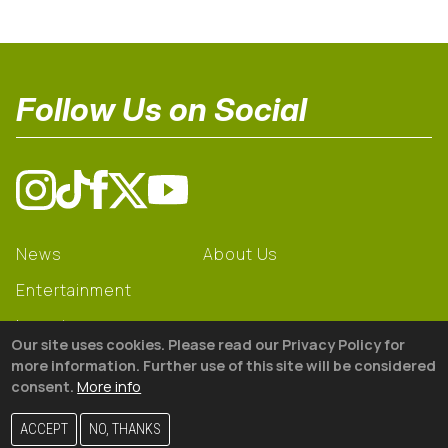
Follow Us on Social
News
About Us
Entertainment
Learning
Our site uses cookies. Please read our Privacy Policy for
Gear
more information. Further use of this site will be considered
consent.
More info
© 2026 The18
ACCEPT
NO, THANKS