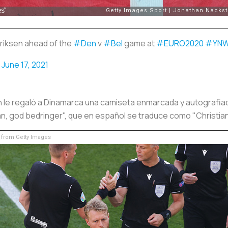
 Eriksen ahead of the
#Den
v
#Bel
game at
#EURO2020
#YN
)
June 17, 2021
ién le regaló a Dinamarca una camiseta enmarcada y autografiad
tian, god bedringer", que en español se traduce como "Christian
from Getty Images