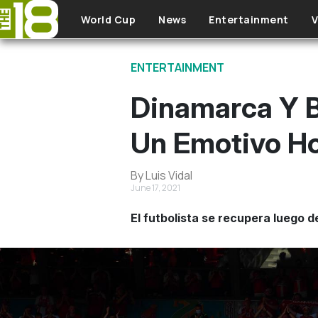
Skip to main content
World Cup
News
Entertainment
V
ENTERTAINMENT
Dinamarca Y B
Un Emotivo Ho
By Luis Vidal
June 17, 2021
El futbolista se recupera luego d