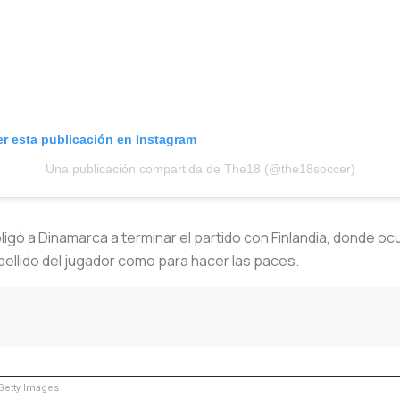
er esta publicación en Instagram
Una publicación compartida de The18 (@the18soccer)
bligó a Dinamarca a terminar el partido con Finlandia, donde o
apellido del jugador como para hacer las paces.
etty Images