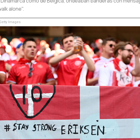
 de Dinamarca como de Bélgica, ondeaban banderas con mensaj
walk alone".
etty Images