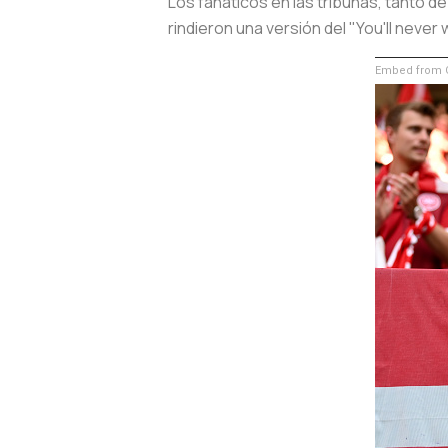
Los fanáticos en las tribunas, tanto
rindieron una versión del "You'll never 
Embed from G