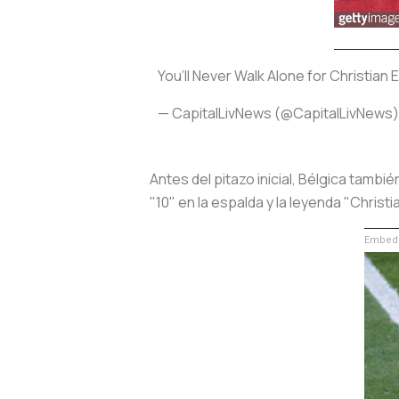
You’ll Never Walk Alone for Christian
— CapitalLivNews (@CapitalLivNews
Antes del pitazo inicial, Bélgica tamb
"10" en la espalda y la leyenda "Chris
Embed 