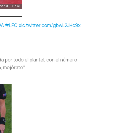
WA
#LFC
pic.twitter.com/gbwL2JHc9x
a por todo el plantel, con el número
, mejórate".