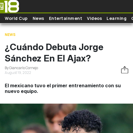
Skip to main content
World Cup
News
Entertainment
Videos
Learning
NEWS
¿Cuándo Debuta Jorge
Sánchez En El Ajax?
By Giancarlo Cornejo
August 19, 2022
El mexicano tuvo el primer entrenamiento con su
nuevo equipo.