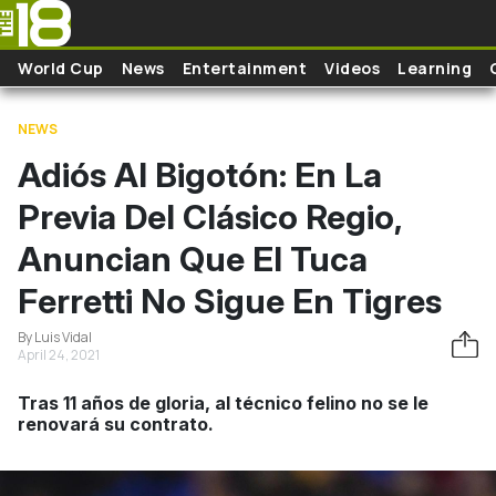
Skip to main content
World Cup
News
Entertainment
Videos
Learning
NEWS
Adiós Al Bigotón: En La
Previa Del Clásico Regio,
Anuncian Que El Tuca
Ferretti No Sigue En Tigres
By Luis Vidal
April 24, 2021
Tras 11 años de gloria, al técnico felino no se le
renovará su contrato.