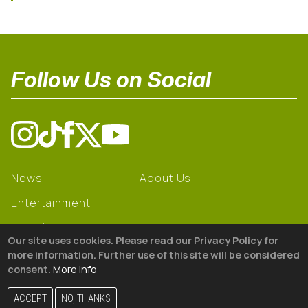
Follow Us on Social
News
About Us
Entertainment
Learning
Our site uses cookies. Please read our Privacy Policy for
Gear
more information. Further use of this site will be considered
consent.
More info
© 2026 The18
ACCEPT
NO, THANKS