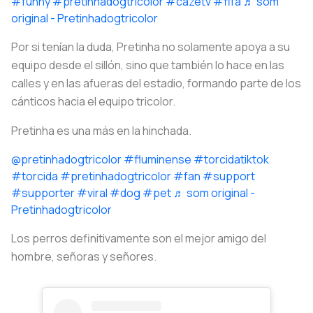
#funny
#pretinhadogtricolor
#cazetv
#fifa
♬ som
original - Pretinhadogtricolor
Por si tenían la duda, Pretinha no solamente apoya a su
equipo desde el sillón, sino que también lo hace en las
calles y en las afueras del estadio, formando parte de los
cánticos hacia el equipo tricolor.
Pretinha es una más en la hinchada.
@pretinhadogtricolor
#fluminense
#torcidatiktok
#torcida
#pretinhadogtricolor
#fan
#support
#supporter
#viral
#dog
#pet
♬ som original -
Pretinhadogtricolor
Los perros definitivamente son el mejor amigo del
hombre, señoras y señores.