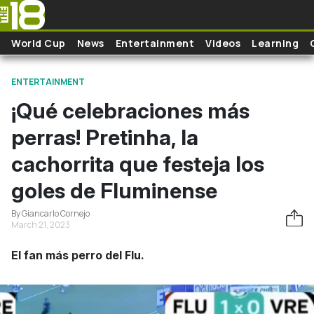
Skip to main content
World Cup
News
Entertainment
Videos
Learning
ENTERTAINMENT
¡Qué celebraciones más
perras! Pretinha, la
cachorrita que festeja los
goles de Fluminense
By Giancarlo Cornejo
March 21, 2023
El fan más perro del Flu.