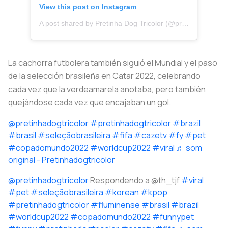
View this post on Instagram
A post shared by Pretinha Dog Tricolor (@pretinhadogtricolor)
La cachorra futbolera también siguió el Mundial y el paso
de la selección brasileña en Catar 2022, celebrando
cada vez que la
verdeamarela
anotaba, pero también
quejándose cada vez que encajaban un gol.
@pretinhadogtricolor
#pretinhadogtricolor
#brazil
#brasil
#seleçãobrasileira
#fifa
#cazetv
#fy
#pet
#copadomundo2022
#worldcup2022
#viral
♬ som
original - Pretinhadogtricolor
@pretinhadogtricolor
Respondendo a @th_tjf
#viral
#pet
#seleçãobrasileira
#korean
#kpop
#pretinhadogtricolor
#fluminense
#brasil
#brazil
#worldcup2022
#copadomundo2022
#funnypet