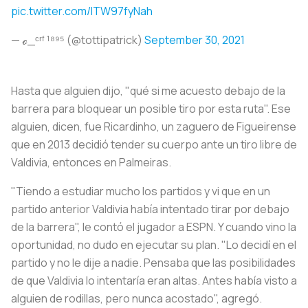
pic.twitter.com/lTW97fyNah
— ℴ_ᶜʳᶠ ¹⁸⁹⁵ (@tottipatrick)
September 30, 2021
Hasta que alguien dijo, "qué si me acuesto debajo de la
barrera para bloquear un posible tiro por esta ruta". Ese
alguien, dicen, fue Ricardinho, un zaguero de Figueirense
que en 2013 decidió tender su cuerpo ante un tiro libre de
Valdivia, entonces en Palmeiras.
"Tiendo a estudiar mucho los partidos y vi que en un
partido anterior Valdivia había intentado tirar por debajo
de la barrera", le contó el jugador a ESPN. Y cuando vino la
oportunidad, no dudo en ejecutar su plan. "Lo decidí en el
partido y no le dije a nadie. Pensaba que las posibilidades
de que Valdivia lo intentaría eran altas. Antes había visto a
alguien de rodillas, pero nunca acostado", agregó.