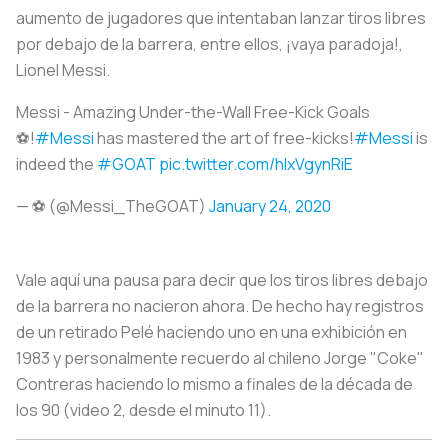
aumento de jugadores que intentaban lanzar tiros libres
por debajo de la barrera, entre ellos, ¡vaya paradoja!,
Lionel Messi.
Messi - Amazing Under-the-Wall Free-Kick Goals
⚽️!
#Messi
has mastered the art of free-kicks!
#Messi
is
indeed the
#GOAT
pic.twitter.com/hIxVgynRiE
— ⚽️ (@Messi_TheGOAT)
January 24, 2020
Vale aquí una pausa para decir que los tiros libres debajo
de la barrera no nacieron ahora. De hecho hay registros
de un retirado Pelé haciendo uno en una exhibición en
1983 y personalmente recuerdo al chileno Jorge "Coke"
Contreras haciendo lo mismo a finales de la década de
los 90 (video 2, desde el minuto 11).