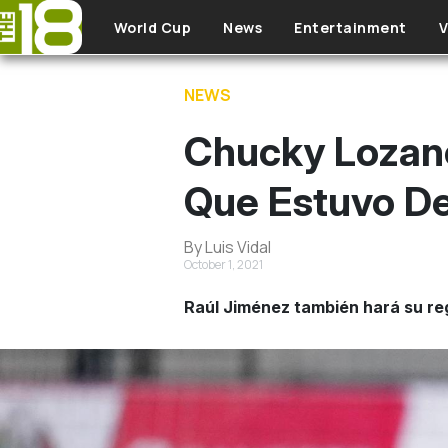
Skip to main content
World Cup
News
Entertainment
V
NEWS
Chucky Lozano
Que Estuvo De
By Luis Vidal
October 1, 2021
Raúl Jiménez también hará su reg