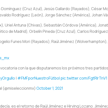
lio Domínguez (Cruz Azul), Jesús Gallardo (Rayados), César 
Osvaldo Rodríguez (León), Jorge Sánchez (América), Johan V
x), Uriel Antuna (Chivas), Sebastián Córdova (América), Jona
ético de Madrid), Orbelín Pineda (Cruz Azul), Carlos Rodrígue
gelio Funes Mori (Rayados), Raúl Jiménez (Wolverhampton), H
e_mx
ocatoria con la que disputaremos los próximos tres partidos d
yOrgullo
|
#FMFporNuestroFútbol
pic.twitter.com/FgtRIrTnV1
al (@miseleccionmx)
October 1, 2021
ecía, es el retorno de Raúl Jiménez e Hirving Lozano. Jiméne