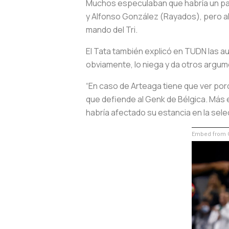
Muchos especulaban que habría un par
y Alfonso González (Rayados), pero al
mando del Tri.
El Tata también explicó en TUDN las 
obviamente, lo niega y da otros argu
“En caso de Arteaga tiene que ver por
que defiende al Genk de Bélgica. Más ex
habría afectado su estancia en la sele
Embed from G