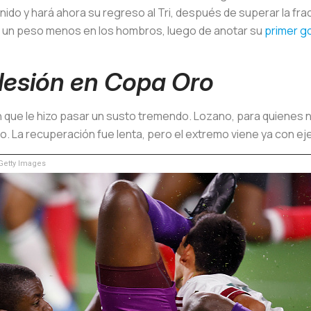
nido y hará ahora su regreso al Tri, después de superar la fra
 un peso menos en los hombros, luego de anotar su
primer g
lesión en Copa Oro
n que le hizo pasar un susto tremendo. Lozano, para quienes n
. La recuperación fue lenta, pero el extremo viene ya con ejer
etty Images