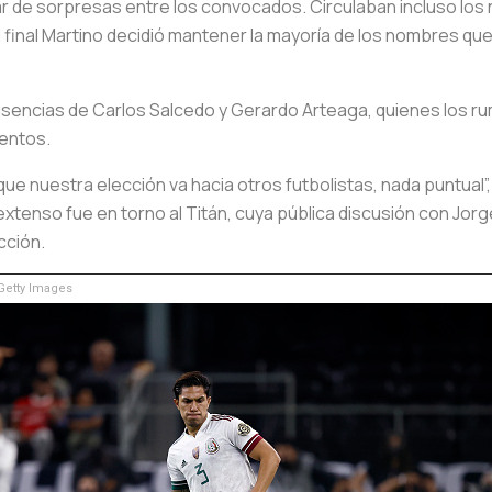
 de sorpresas entre los convocados. Circulaban incluso lo
 final Martino decidió mantener la mayoría de los nombres q
ausencias de Carlos Salcedo y Gerardo Arteaga, quienes los r
mentos.
que nuestra elección va hacia otros futbolistas, nada puntual
tenso fue en torno al Titán, cuya pública discusión con Jorge 
cción.
etty Images