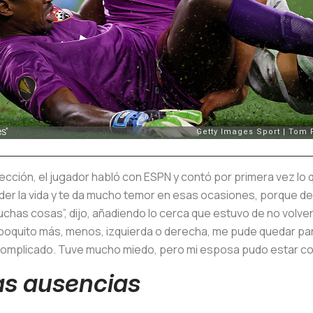
elección, el jugador habló con ESPN y contó por primera vez lo
der la vida y te da mucho temor en esas ocasiones, porque dej
has cosas”, dijo, añadiendo lo cerca que estuvo de no volver 
poquito más, menos, izquierda o derecha, me pude quedar para
e complicado. Tuve mucho miedo, pero mi esposa pudo estar c
las ausencias