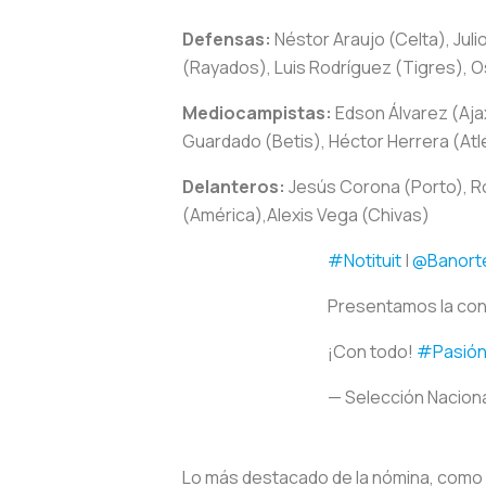
Defensas:
Néstor Araujo (Celta), Ju
(Rayados), Luis Rodríguez (Tigres), 
Mediocampistas:
Edson Álvarez (Aja
Guardado (Betis), Héctor Herrera (Atl
Delanteros:
Jesús Corona (Porto), Ro
(América),Alexis Vega (Chivas)
#Notituit
|
@Banort
Presentamos la conv
¡Con todo!
#Pasión
— Selección Nacion
Lo más destacado de la nómina, como d