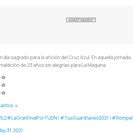
n día sagrado para la afición del Cruz Azul. En aquella jornad
maldición de 23 años sin alegrías para La Máquina.
✨⚽️
✨⚽️
✨⚽️
antos
⚔️
1L2
#LaGranFinalPorTUDN
|
#TusGuard1anes2021
|
#Rómpel
ay 31, 2021