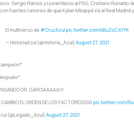
loco: Sergio Ramos y Lionel Messi al PSG, Cristiano Ronaldo 
con fuertes rumores de que Kylian Mbappé irá al Real Madrid y 
El multiverso de
#CruzAzul
pic.twitter.com/kBuZoC4YYK
— HistoriaAzul (@Historia_Azul)
August 27, 2021
 campeón*
 después*
PASANDO DR. GARCIAAAAA!!!
 CAMBIO EL ORDEN DE LOS FACTORESSSS
pic.twitter.com/
Azul (@Legado_Azul)
August 27, 2021