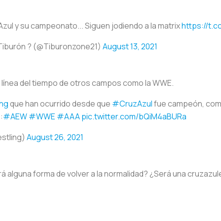
Azul y su campeonato... Siguen jodiendo a la matrix
https://t.
 Tiburón ? (@Tiburonzone21)
August 13, 2021
la línea del tiempo de otros campos como la WWE.
ng
que han ocurrido desde que
#CruzAzul
fue campeón, com
:
#AEW
#WWE
#AAA
pic.twitter.com/bQiM4aBURa
stling)
August 26, 2021
á alguna forma de volver a la normalidad? ¿Será una cruzazule