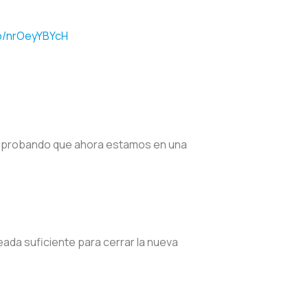
co/nrOeyYBYcH
probando que ahora estamos en una
ada suficiente para cerrar la nueva