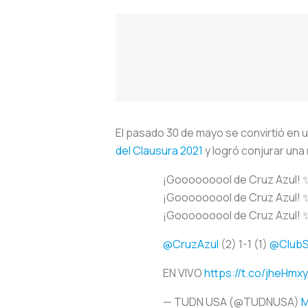
El pasado 30 de mayo se convirtió en u
del Clausura 2021
y logró conjurar una 
¡Gooooooool de Cruz Azul! 
¡Gooooooool de Cruz Azul! 
¡Gooooooool de Cruz Azul! 
@CruzAzul
(2) 1-1 (1)
@ClubS
EN VIVO
https://t.co/jheHmxy
— TUDN USA (@TUDNUSA)
M