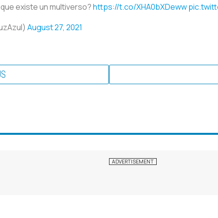
 que existe un multiverso?
https://t.co/XHA0bXDeww
pic.twi
uzAzul)
August 27, 2021
US