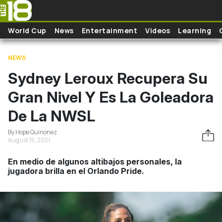
Pasar al contenido principal
World Cup
News
Entertainment
Videos
Learning
NEWS
Sydney Leroux Recupera Su
Gran Nivel Y Es La Goleadora
De La NWSL
By Hope Quinonez
August 15, 2021
En medio de algunos altibajos personales, la
jugadora brilla en el Orlando Pride.