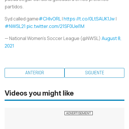
partidos.
Syd called game
#CHIvORL
|
https://t.co/0LtSAUK1Jw
|
#NWSL21
pic.twitter.com/21SF0Uel1M
— National Women’s Soccer League (@NWSL)
August 8,
2021
ANTERIOR
SIGUIENTE
Videos you might like