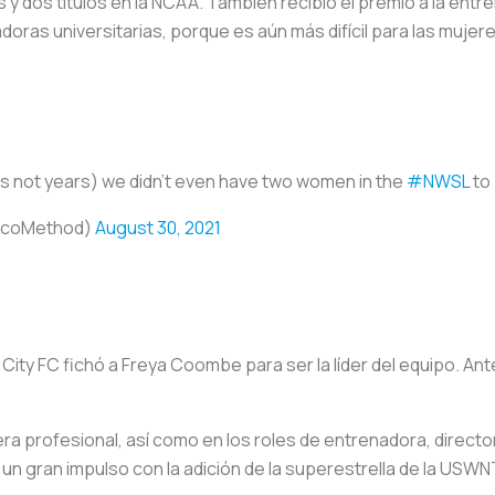
s y dos títulos en la NCAA. También recibió el premio a la ent
adoras universitarias, porque es aún más difícil para las muje
s not years) we didn’t even have two women in the
#NWSL
to 
iccoMethod)
August 30, 2021
ity FC fichó a Freya Coombe para ser la líder del equipo. A
ra profesional, así como en los roles de entrenadora, directo
un gran impulso con la adición de la superestrella de la USWN