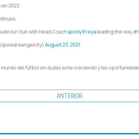
 en 2022.
ntinues
build our club with Head Coach
@only1Freya
leading the way.
#W
C (@weareangelcity)
August 23, 2021
el mundo del fútbol sin dudas esta creciendo y las oportunida
ANTERIOR