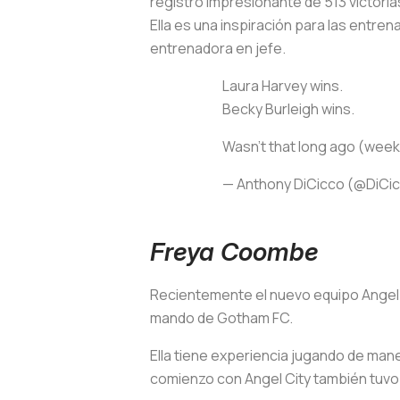
registro impresionante de 513 victoria
Ella es una inspiración para las entren
entrenadora en jefe.
Laura Harvey wins.
Becky Burleigh wins.
Wasn’t that long ago (week
— Anthony DiCicco (@DiC
Freya Coombe
Recientemente el nuevo equipo Angel C
mando de Gotham FC.
Ella tiene experiencia jugando de mane
comienzo con Angel City también tuvo 