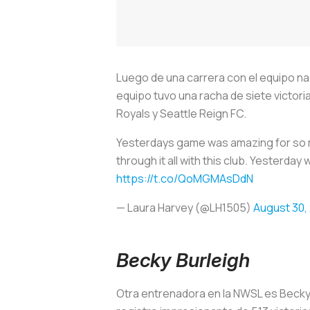
Luego de una carrera con el equipo nac
equipo tuvo una racha de siete victor
Royals y Seattle Reign FC.
Yesterdays game was amazing for so m
through it all with this club. Yesterda
https://t.co/QoMGMAsDdN
— Laura Harvey (@LH1505)
August 30,
Becky Burleigh
Otra entrenadora en la NWSL es Becky B