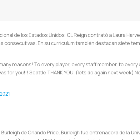
ional de los Estados Unidos, OL Reign contrató a Laura Harvey. 
ias consecutivas. En su currículum también destacan siete te
any reasons! To every player, every staff member, to every
y was for you!!! Seattle THANK YOU. (lets do again next week) N
 2021
urleigh de Orlando Pride. Burleigh fue entrenadora de la Univ