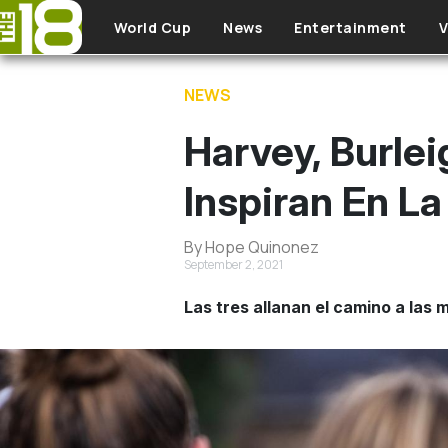
Pasar al contenido principal
World Cup
News
Entertainment
V
NEWS
Harvey, Burle
Inspiran En L
By Hope Quinonez
September 2, 2021
Las tres allanan el camino a las 