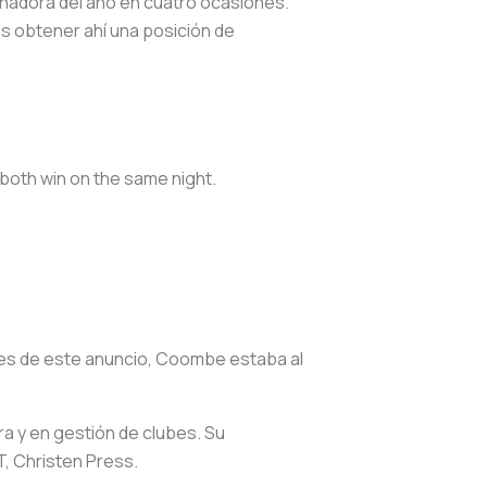
renadora del año en cuatro ocasiones.
res obtener ahí una posición de
both win on the same night.
ntes de este anuncio, Coombe estaba al
ra y en gestión de clubes. Su
T, Christen Press.