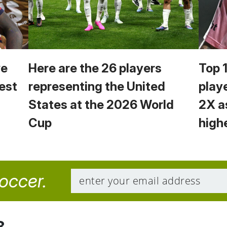
we
Here are the 26 players
Top 
est
representing the United
play
States at the 2026 World
2X a
Cup
high
soccer.
8