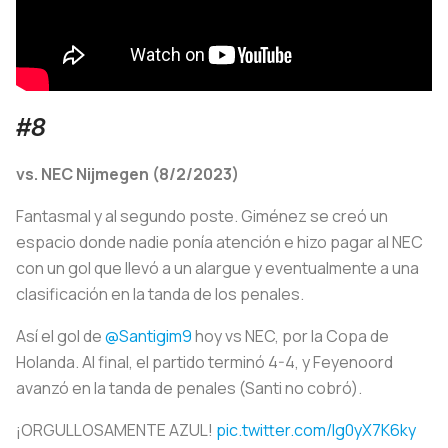
#8
vs. NEC Nijmegen (8/2/2023)
Fantasmal y al segundo poste. Giménez se creó un
espacio donde nadie ponía atención e hizo pagar al NEC
con un gol que llevó a un alargue y eventualmente a una
clasificación en la tanda de los penales.
Así el gol de
@Santigim9
hoy vs NEC, por la Copa de
Holanda. Al final, el partido terminó 4-4, y Feyenoord
avanzó en la tanda de penales (Santi no cobró).
¡ORGULLOSAMENTE AZUL!
pic.twitter.com/lg0yX7K6ky