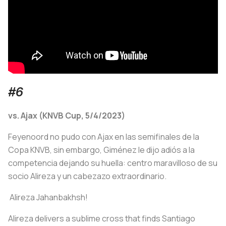
#6
vs. Ajax (KNVB Cup, 5/4/2023)
Feyenoord no pudo con Ajax en las semifinales de la
Copa KNVB, sin embargo, Giménez le dijo adiós a la
competencia dejando su huella: centro maravilloso de su
socio Alireza y un cabezazo extraordinario.
️ Alireza Jahanbakhsh!
Alireza delivers a sublime cross that finds Santiago