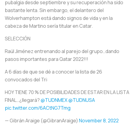
pubalgia desde septiembre y su recuperación ha sido
bastante lenta. Sin embargo, el delantero del
Wolverhampton está dando signos de vida y en la
cabeza de Martino sería titular en Catar.
SELECCIÓN
Raúl Jiménez entrenando al parejo del grupo…dando
pasos importantes para Qatar 2022!!!
A 6 días de que se dé a conocer la lista de 26
convocados del Tri:
HOY TIENE 70 % DE POSIBILIDADES DE ESTAR EN LA LISTA
FINAL…¿llegará?
@TUDNMEX
@TUDNUSA
pic.twitter.com/6ACtNG7Tmg
— Gibrán Araige (@GibranAraige)
November 8, 2022