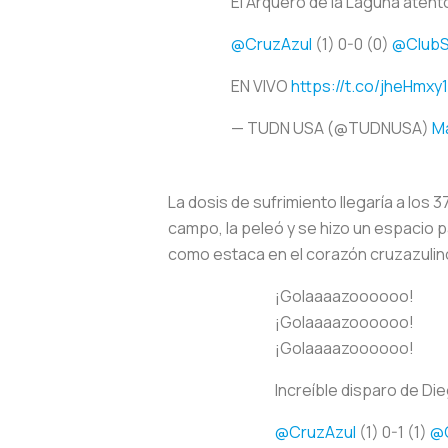
El Arquero de la Laguna atento
@CruzAzul
(1) 0-0 (0)
@ClubS
EN VIVO
https://t.co/jheHmxy
— TUDN USA (@TUDNUSA)
Ma
La dosis de sufrimiento llegaría a los 
campo, la peleó y se hizo un espacio p
como estaca en el corazón cruzazulin
¡Golaaaazoooooo!
¡Golaaaazoooooo!
¡Golaaaazoooooo!
Increíble disparo de Di
@CruzAzul
(1) 0-1 (1)
@