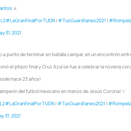
antos
⚔️
1L2
#LaGranFinalPorTUDN
|
#TusGuard1anes2021
|
#Rompel
ay 31, 2021
o a punto de terminar en batalla campal, en un encontrón entr
ó el pitazo final y Cruz Azul se fue a celebrar la novena coro
esde hace 23 años!
de campeón del futbol mexicano en manos de Jesús Corona! ✨
1L2
#LaGranFinalPorTUDN
|
#TusGuard1anes2021
|
#Rompel
y 31, 2021