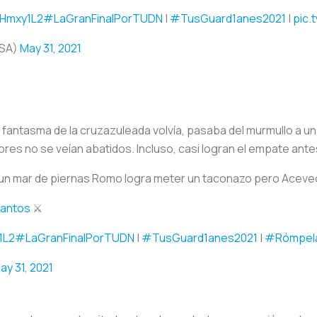
heHmxy1L2
#LaGranFinalPorTUDN
|
#TusGuard1anes2021
|
pic.
SA)
May 31, 2021
el fantasma de la cruzazuleada volvía, pasaba del murmullo a un
res no se veían abatidos. Incluso, casi logran el empate ant
 un mar de piernas Romo logra meter un taconazo pero Aceved
antos
⚔️
1L2
#LaGranFinalPorTUDN
|
#TusGuard1anes2021
|
#Rómpel
ay 31, 2021