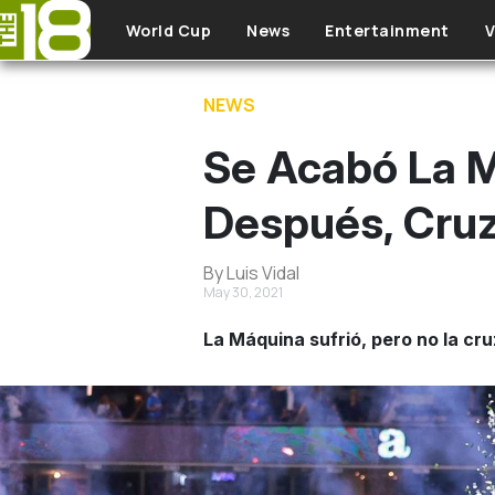
Skip to main content
World Cup
News
Entertainment
V
NEWS
Se Acabó La M
Después, Cru
By Luis Vidal
May 30, 2021
La Máquina sufrió, pero no la cr