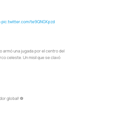
a
pic.twitter.com/te9QNGKpzd
ivo armó una jugada por el centro del
rco celeste. Un misil que se clavó
or global! ⚽️