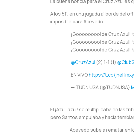
La buena noticia para el Cruz Azul es 
A los 51', en una jugada al borde del 
imposible para Acevedo.
¡Gooooooool de Cruz Azul! 
¡Gooooooool de Cruz Azul! 
¡Gooooooool de Cruz Azul! 
@CruzAzul
(2) 1-1 (1)
@ClubS
EN VIVO
https://t.co/jheHmxy
— TUDN USA (@TUDNUSA)
M
El ¡Azul, azul! se multiplicaba en las 
pero Santos empujaba y hacía temblar 
Acevedo sube a rematar en los