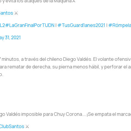
 y evita los ataques de la Máquina⚔️
antos
⚔️
1L2
#LaGranFinalPorTUDN
|
#TusGuard1anes2021
|
#Rómpel
y 31, 2021
37 minutos, a través del chileno Diego Valdés. El volante ofens
ara rematar de derecha, su pierna menos hábil, y perforar el a
o.
ego Valdés imposible para Chuy Corona... ¡Se empata el marcad
ClubSantos
⚔️