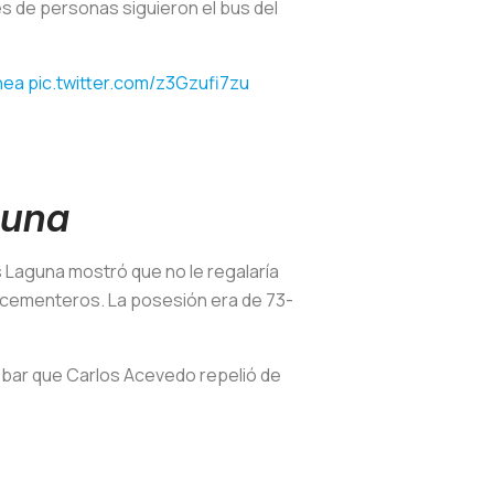
es de personas siguieron el bus del
nea
pic.twitter.com/z3Gzufi7zu
guna
s Laguna mostró que no le regalaría
os cementeros. La posesión era de 73-
obar que Carlos Acevedo repelió de