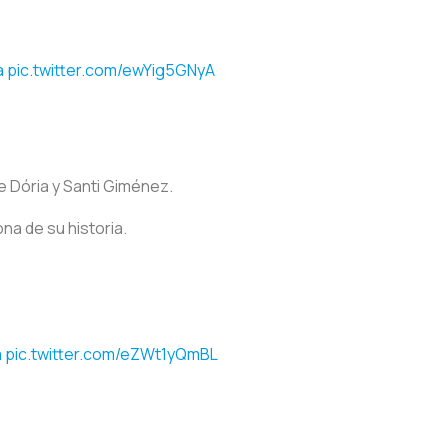
a
pic.twitter.com/ewYig5GNyA
e Dória y Santi Giménez.
na de su historia.
a
pic.twitter.com/eZWt1yQmBL