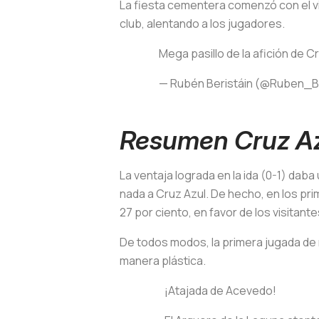
La fiesta cementera comenzó con el via
club, alentando a los jugadores.
Mega pasillo de la afición de C
— Rubén Beristáin (@Ruben_B
Resumen Cruz A
La ventaja lograda en la ida (0-1) dab
nada a Cruz Azul. De hecho, en los pri
27 por ciento, en favor de los visitante
De todos modos, la primera jugada de 
manera plástica.
¡Atajada de Acevedo!