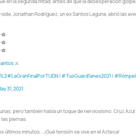
que en la segunda mitad, antes de que la desesperación golpear
off-side, Jonathan Rodríguez, un ex Santos Laguna, abrió las av
✨⚽️
✨⚽️
✨⚽️
antos
⚔️
1L2
#LaGranFinalPorTUDN
|
#TusGuard1anes2021
|
#Rómpel
ay 31, 2021
tribunas, pero también había un toque de nerviosismo. Cruz Azul 
las piernas.
 últimos minutos... ¡Qué tensión se vive en el Azteca! ️