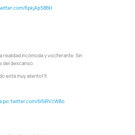
twitter.com/6pkjAp58BH
a realidad incómoda y vociferante. Sin
es del descanso.
o está muy atento! ‼️
a
pic.twitter.com/6l5iRVzW8o