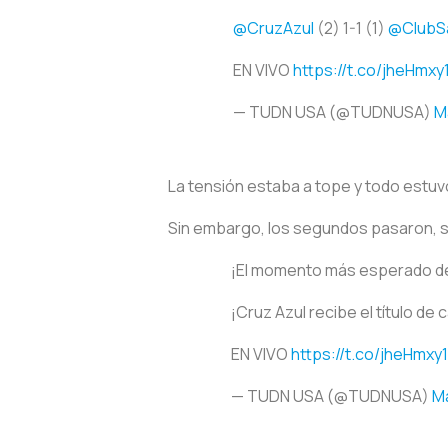
@CruzAzul
(2) 1-1 (1)
@ClubS
EN VIVO
https://t.co/jheHmxy
— TUDN USA (@TUDNUSA)
M
La tensión estaba a tope y todo estuv
Sin embargo, los segundos pasaron, son
¡El momento más esperado d
¡Cruz Azul recibe el título 
EN VIVO
https://t.co/jheHmxy
— TUDN USA (@TUDNUSA)
Ma