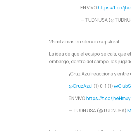
EN VIVO
https://t.co/j
— TUDN USA (@TUDNU
25 mil almas en silencio sepulcral.
La idea de que el equipo se caía, que 
embargo, dentro del campo, los jugado
¡Cruz Azul reacciona y entre
@CruzAzul
(1) 0-1 (1)
@ClubS
EN VIVO
https://t.co/jheHmxy
— TUDN USA (@TUDNUSA)
M