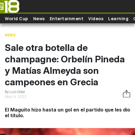
Skip to main content
World Cup
News
Entertainment
Videos
Learning
NEWS
Sale otra botella de
champagne: Orbelín Pineda
y Matías Almeyda son
campeones en Grecia
By Luis Vidal
May 14, 2023
El Maguito hizo hasta un gol en el partido que les dio
el título.