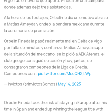
El gol fue el noveno que aportó Pineda en una campaña
donde además dejó tres asistencias.
A la hora de los festejos, Orbelín le dio un emotivo abrazo
a Matías Almeyda y ondeó la bandera mexicana durante
la ceremonia de premiación.
Orbelín Pineda la pasó realmente mal en Celta de Vigo
por falta de minutos y confianza. Matías Almeyda supo
de la situación del mexicano, se lo pidió a AEK Atenas, el
club griego consiguió su cesión y hoy, juntos, se
consagraron campeones de la Liga de Grecia.
Campeones con…
pic.twitter.com/McqQHXjLWp
— Invictos (@InvictosSomos)
May 14, 2023
Orbelin Pineda took the risk of staying in Europe after his
time in Spain and ended up winning the league title with