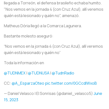
llegada a Torreón, el defensa brasileño echaba humito.
"Nos vemos en la jornada 4 (con Cruz Azul), allí veremos
quién está lesionado y quién no", amenazó.
Matheus Dória llegó a la Comarca Lagunera.
Bastante molesto aseguró:
“Nos vemos en la jornada 4 (con Cruz Azul), allí veremos
quién está lesionado y quién no”
Toda la información en
@TUDNMEX
|
@TUDNUSA
|
@TudnRadio
CC:
@A_EsparzaOteo
pic.twitter.com/0GCcdlWxoB
— Daniel Velasco | El Sonrisas (@daniel_velasco5)
June
15, 2023