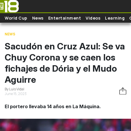
Skip to main content
World Cup
News
Entertainment
Videos
Learning
NEWS
Sacudón en Cruz Azul: Se va
Chuy Corona y se caen los
fichajes de Dória y el Mudo
Aguirre
By Luis Vidal
June 15, 2023
El portero llevaba 14 años en La Máquina.