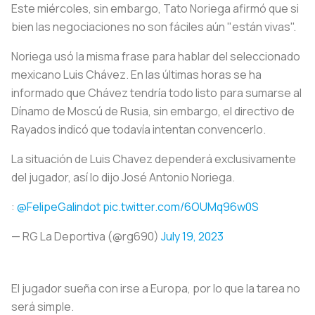
Este miércoles, sin embargo, Tato Noriega afirmó que si
bien las negociaciones no son fáciles aún "están vivas".
Noriega usó la misma frase para hablar del seleccionado
mexicano Luis Chávez. En las últimas horas se ha
informado que Chávez tendría todo listo para sumarse al
Dínamo de Moscú de Rusia, sin embargo, el directivo de
Rayados indicó que todavía intentan convencerlo.
La situación de Luis Chavez dependerá exclusivamente
del jugador, así lo dijo José Antonio Noriega.
:
@FelipeGalindot
pic.twitter.com/6OUMq96w0S
— RG La Deportiva (@rg690)
July 19, 2023
El jugador sueña con irse a Europa, por lo que la tarea no
será simple.