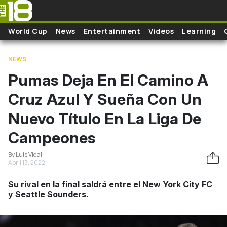
Skip to main content
World Cup
News
Entertainment
Videos
Learning
NEWS
Pumas Deja En El Camino A
Cruz Azul Y Sueña Con Un
Nuevo Título En La Liga De
Campeones
By Luis Vidal
April 13, 2022
Su rival en la final saldrá entre el New York City FC
y Seattle Sounders.