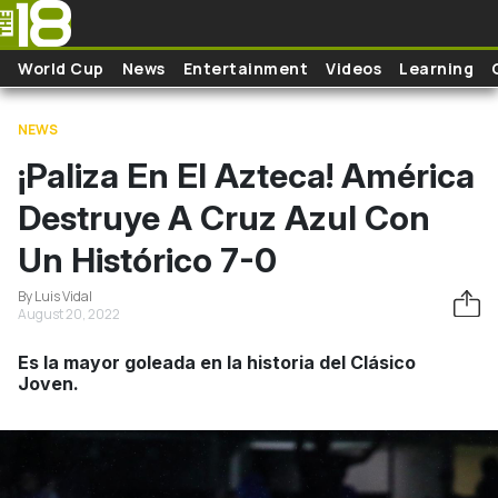
Skip to main content
World Cup
News
Entertainment
Videos
Learning
NEWS
¡Paliza En El Azteca! América
Destruye A Cruz Azul Con
Un Histórico 7-0
By Luis Vidal
August 20, 2022
Es la mayor goleada en la historia del Clásico
Joven.