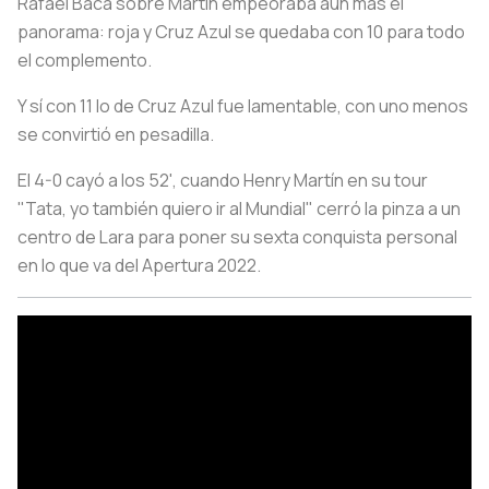
Rafael Baca sobre Martín empeoraba aún más el
panorama: roja y Cruz Azul se quedaba con 10 para todo
el complemento.
Y sí con 11 lo de Cruz Azul fue lamentable, con uno menos
se convirtió en pesadilla.
El 4-0 cayó a los 52', cuando Henry Martín en su tour
"Tata, yo también quiero ir al Mundial" cerró la pinza a un
centro de Lara para poner su sexta conquista personal
en lo que va del Apertura 2022.