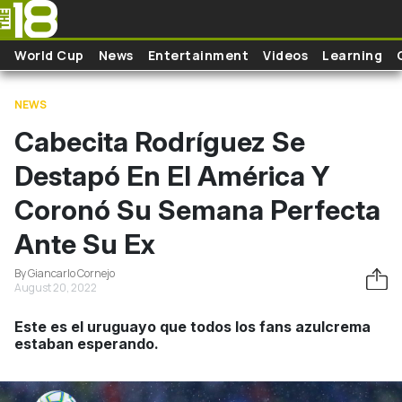
Skip to main content
World Cup
News
Entertainment
Videos
Learning
NEWS
Cabecita Rodríguez Se
Destapó En El América Y
Coronó Su Semana Perfecta
Ante Su Ex
By Giancarlo Cornejo
August 20, 2022
Este es el uruguayo que todos los fans azulcrema
estaban esperando.