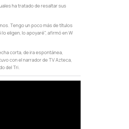
uales ha tratado de resaltar sus
canos. Tengo un poco más de títulos
i lo eligen, lo apoyaré", afirmó en W
cha corta, de ira espontánea,
tuvo con el narrador de TV Azteca,
do del Tri.