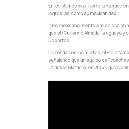
En los últimos días, Herrera ha dado 
logros, así como su mexicanidad.
"Soy mexicano, siento a mi selección m
que él (Guillermo Almada, uruguayo y ot
Deportes.
De ronda con los medios, el Piojo ta
señalando que un equipo de "coaches" 
Christian Martinoli, en 2015 y que signi