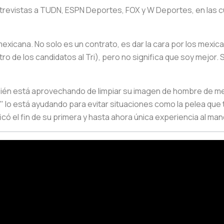
entrevistas a TUDN, ESPN Deportes, FOX y W Deportes, en las c
exicana. No solo es un contrato, es dar la cara por los mexi
ro de los candidatos al Tri), pero no significa que soy mejor. S
mbién está aprovechando de limpiar su imagen de hombre de me
lo está ayudando para evitar situaciones como la pelea que 
ficó el fin de su primera y hasta ahora única experiencia al man