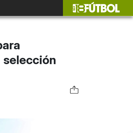
para
a selección