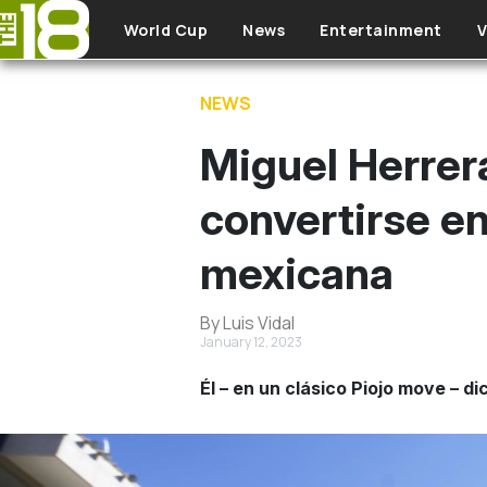
Skip to main content
World Cup
News
Entertainment
V
NEWS
Miguel Herrer
convertirse en
mexicana
By Luis Vidal
January 12, 2023
Él – en un clásico Piojo move – d