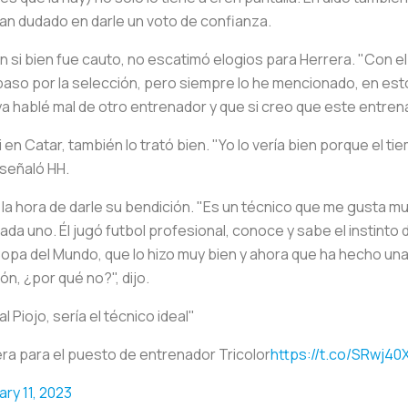
an dudado en darle un voto de confianza.
n si bien fue cauto, no escatimó elogios para Herrera. "Con e
paso por la selección, pero siempre lo he mencionado, en esto
 ya hablé mal de otro entrenador y que si creo que este entrena
 en Catar, también lo trató bien. "Yo lo vería bien porque el 
 señaló HH.
a la hora de darle su bendición. "Es un técnico que me gusta 
ada uno. Él jugó futbol profesional, conoce y sabe el instinto 
opa del Mundo, que lo hizo muy bien y ahora que ha hecho un
ón, ¿por qué no?", dijo.
al Piojo, sería el técnico ideal"
era para el puesto de entrenador Tricolor
https://t.co/SRwj4
ary 11, 2023