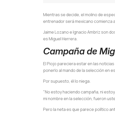
Mientras se decide, el molino de espe
entrenador será mexicano comienza a c
Jaime Lozano e Ignacio Ambriz son dos
es Miguel Herrera.
Campaña de Migu
El Piojo pareciera estar en las notici
ponerlo al mando de la selección en es
Por supuesto, él lo niega.
"No estoy haciendo campaña, ni estoy 
mi nombre en la selección, fueron ust
Pero la neta es que parece político an