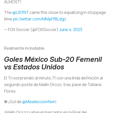
ALMOST!
The
@USYNT
came this close to equalizing in stoppage
time
pic.twitter.com/MMpFfBLdgz
— FOX Soccer (@FOXSoccer)
June 4, 2023
Realmente inolvidable.
Goles México Sub-20 Femenil
vs Estados Unidos
El Tri sorprendió al minuto 71 con una linda definición al
segundo poste de Mailin Orozo, tras pase de Tatiana
Flores.
⚽ ¡Gol de
@Miseleccionfem
!
¡Mailin Orozco abre el marcador en la Final del