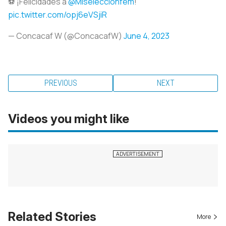
⚽️ ¡Felicidades a
@Miseleccionfem
!
pic.twitter.com/opj6eVSjiR
— Concacaf W (@ConcacafW)
June 4, 2023
PREVIOUS
NEXT
Videos you might like
Related Stories
More