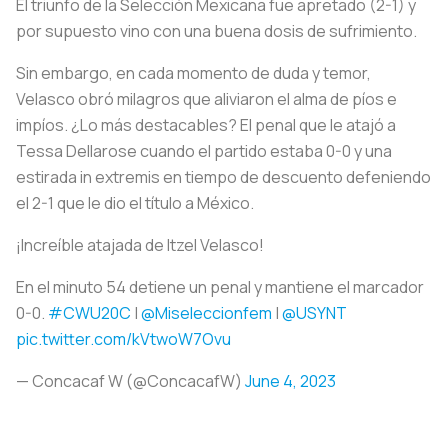
El triunfo de la Selección Mexicana fue apretado (2-1) y
por supuesto vino con una buena dosis de sufrimiento.
Sin embargo, en cada momento de duda y temor,
Velasco obró milagros que aliviaron el alma de píos e
impíos. ¿Lo más destacables? El penal que le atajó a
Tessa Dellarose cuando el partido estaba 0-0 y una
estirada in extremis en tiempo de descuento defeniendo
el 2-1 que le dio el título a México.
¡Increíble atajada de Itzel Velasco!
En el minuto 54 detiene un penal y mantiene el marcador
0-0.
#CWU20C
|
@Miseleccionfem
|
@USYNT
pic.twitter.com/kVtwoW7Ovu
— Concacaf W (@ConcacafW)
June 4, 2023