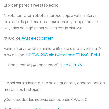
El orden parecía reestablecido.
No obstante, un rebote azaroso dejó a Fátima Servín
sola ante la portería estadounidense y la jugadora de
Rayadas no dejó pasar su cita con la historia.
⚽ ¡Gol de
@Miseleccionfem
!
Fátima Servin anota al minuto 88 para darle la ventaja 2-1
a su equipo. |
#CWU20C
pic.twitter.com/PHXySUReLJ
— Concacaf W (@ConcacafW)
June 4, 2023
De ahí para adelante, fue solo aguantar y esperar por los
merecidos festejos.
¡Con ustedes las nuevas campeonas CWU20C!