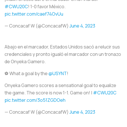
#CWU20C
! 1-0 favor México.
pic.twitter.com/caef74OvUu
— Concacaf W (@ConcacafW)
June 4, 2023
Abajo en el marcador, Estados Unidos sacó a relucir sus
credenciales y pronto igualó el marcador con un tronazo
de Onyeka Gamero.
⚽ What a goal by the
@USYNT
!
Onyeka Gamero scores a sensational goal to equalize
the game. The score is now 1-1. Game on! |
#CWU20C
pic.twitter.com/3o51ZGDOeh
— Concacaf W (@ConcacafW)
June 4, 2023