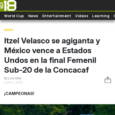
Skip to main content
World Cup
News
Entertainment
Videos
Learning
NEWS
Itzel Velasco se agiganta y
México vence a Estados
Undos en la final Femenil
Sub-20 de la Concacaf
By Luis Vidal
June 4, 2023
¡CAMPEONAS!