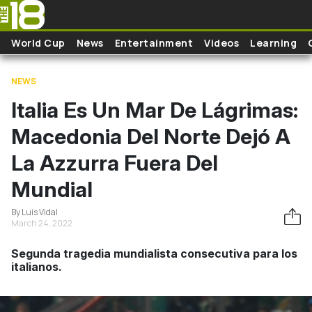
Skip to main content
World Cup
News
Entertainment
Videos
Learning
NEWS
Italia Es Un Mar De Lágrimas:
Macedonia Del Norte Dejó A
La Azzurra Fuera Del
Mundial
By Luis Vidal
March 24, 2022
Segunda tragedia mundialista consecutiva para los
italianos.