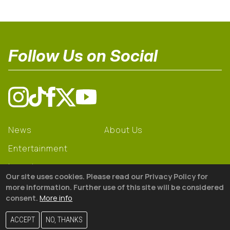
Follow Us on Social
News
About Us
Entertainment
Learning
Our site uses cookies. Please read our Privacy Policy for
Gear
more information. Further use of this site will be considered
consent.
More info
© 2026 The18
ACCEPT
NO, THANKS