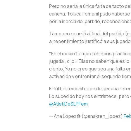
Pero no sería la única falta de tacto 
cancha, Toluca Femenil pudo haberse 
por la inercia del partido, reconocien
Tampoco ocurrió al final del partido (
arrepentimiento justificó a sus jugado
"En el medio tiempo tenemos prácticam
jugada", dijo. "Ellas no saben qué es lo
ciento. Yo no creo que sea una falta e
activación y enfrentar el segundo tiem
El fútbol femenil debe de ser una ref
Lo sucedido hoy nos entristece, per
@AtletiDeSLPFem
— Ana López⚽ (@anakren_lopez)
Feb