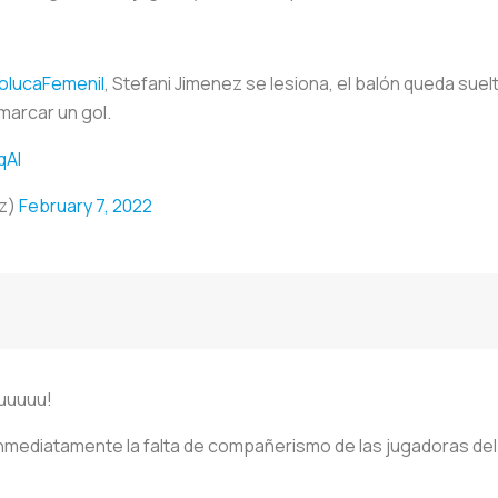
lucaFemenil
, Stefani Jimenez se lesiona, el balón queda suelt
arcar un gol.
qAl
z)
February 7, 2022
Buuuuu!
nmediatamente la falta de compañerismo de las jugadoras del