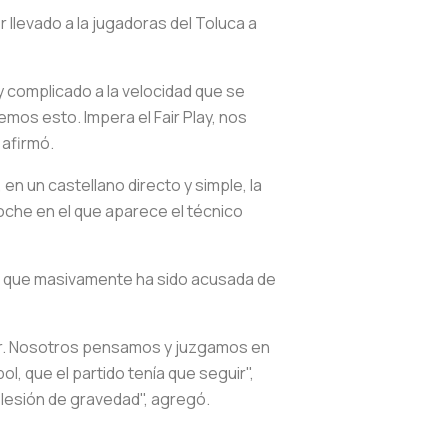
 llevado a la jugadoras del Toluca a
y complicado a la velocidad que se
cemos esto
. Impera el Fair Play, nos
 afirmó.
n un castellano directo y simple, la
noche en el que aparece el técnico
ión que masivamente ha sido acusada de
gar. Nosotros pensamos y juzgamos en
, que el partido tenía que seguir",
 lesión de gravedad", agregó.