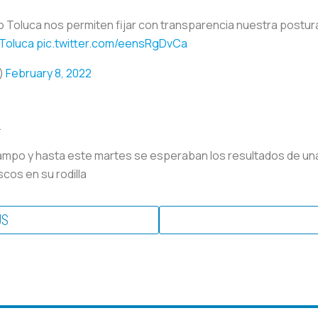
o Toluca nos permiten fijar con transparencia nuestra postura
Toluca
pic.twitter.com/eensRgDvCa
)
February 8, 2022
.
 campo y hasta este martes se esperaban los resultados de u
cos en su rodilla
US