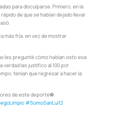
adas para disculparse. Primero, en la
ápido de que se habían dejado llevar
pasó.
a más fría, en vez de mostrar
ás les pregunté cómo habían visto esa
 verdad las justifico al 100 por
empo, tenían que regresar a hacer la
lores de este deporte⚽️.
egoLimpio
#SomoSanLui12