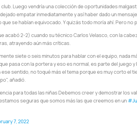
del club. Luego vendría una colección de oportunidades malgast
dejado empatar inmediatamente y así haber dado un mensaje r
do que se habían equivocado. Y quizás todo moría ahí. Pero no 
que acabó 2-2) cuando su técnico Carlos Velasco, con la cabez
ras, atrayendo aún más críticas.
ente siete o seis minutos para hablar con el equipo, nada m
 que pasa con la portera y eso es normal, es parte del juego y la
n ese sentido, no toqué más el tema porque es muy corto el ti
po", añadió.
erencia para todas las niñas Debemos creer y demostrar los va
o estamos seguras que somos más las que creemos en un
#Ju
ruary 7, 2022