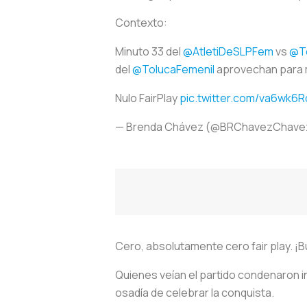
Contexto:
Minuto 33 del
@AtletiDeSLPFem
vs
@To
del
@TolucaFemenil
aprovechan para m
Nulo FairPlay
pic.twitter.com/va6wk6R
— Brenda Chávez (@BRChavezChave
Cero, absolutamente cero fair play. ¡
Quienes veían el partido condenaron i
osadía de celebrar la conquista.