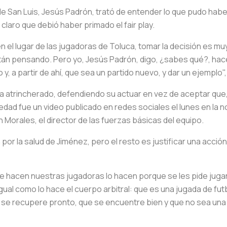
 de San Luis, Jesús Padrón, trató de entender lo que pudo haber
claro que debió haber primado el fair play.
 el lugar de las jugadoras de Toluca, tomar la decisión es mu
stán pensando. Pero yo, Jesús Padrón, digo,
¿sabes qué?, ha
 a partir de ahí, que sea un partido nuevo, y dar un ejemplo",
a atrincherado, defendiendo su actuar en vez de aceptar que, e
edad fue un video publicado en redes sociales el lunes en la 
Morales, el director de las fuerzas básicas del equipo.
por la salud de Jiménez, pero el resto es justificar una acc
que hacen nuestras jugadoras lo hacen porque se les pide ju
 como lo hace el cuerpo arbitral: que es una jugada de futbol
a se recupere pronto, que se encuentre bien y que no sea una