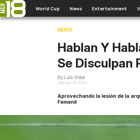
Skip to main content
World Cup
News
Entertainment
V
NEWS
Hablan Y Habl
Se Disculpan P
By Luis Vidal
February 8, 2022
Aprovechando la lesión de la arqu
Femenil