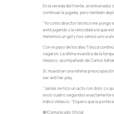
En la vereda del frente, el entrenador
continuar la jugada, pero también dejó 
"Yo como director técnico me pongo en
está jugando y la velocidad a la que e
metemos un gol y nos vamos uno a uno y,
Con el paso de los días Toluca continú
cagaron. La última muestra de la terqu
Velasco, acompañado de Carlos Adrián 
Sí, muestran una mínima preocupación 
ser anti fair play.
"Jamás se hizo un acto con dolo. Lo 
esos cuatro segundos exactamente igual
indicó Velasco. "Espero que la porter
⚽️|Comunicado Oficial