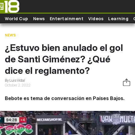
Skip to main content
World Cup
News
Entertainment
Videos
Learning
NEWS
¿Estuvo bien anulado el gol
de Santi Giménez? ¿Qué
dice el reglamento?
By Luis Vidal
October 2, 2022
Bebote es tema de conversación en Países Bajos.