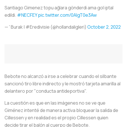
Santiago Gimenez topu ağlara gönderdi ama gol iptal
edildi.
#NECFEY
pic.twitter.com/0AlgT0e3Aw
— ' Burak | #Eredivisie (@hollandaligleri)
October 2, 2022
Bebote no alcanzó a irse a celebrar cuando el silbante
sancionó tiro libre indirecto y le mostró tarjeta amarilla al
delantero por "conducta antideportiva".
La cuestión es que en las imágenes no se ve que
Giménez intenté de manera activa bloquear la salida de
Cillessen y en realidad es el propio Cillessen quien
decide tirar el balón al cuerpo de Bebote.