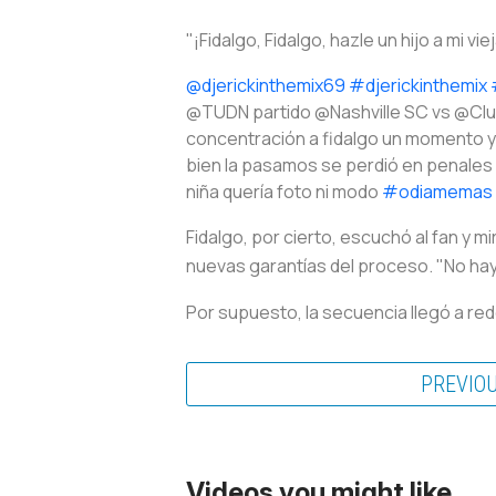
"¡Fidalgo, Fidalgo, hazle un hijo a mi vi
@djerickinthemix69
#djerickinthemix
@TUDN partido @Nashville SC vs @Cl
concentración a fidalgo un momento y 
bien la pasamos se perdió en penales p
niña quería foto ni modo
#odiamemas
Fidalgo, por cierto, escuchó al fan y m
nuevas garantías del proceso. "No hay
Por supuesto, la secuencia llegó a re
PREVIO
Videos you might like