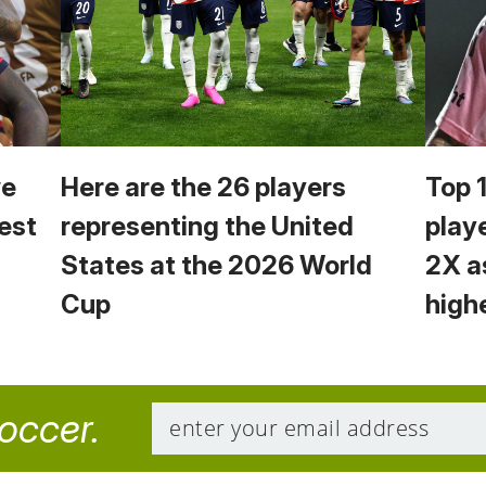
we
Here are the 26 players
Top 
est
representing the United
play
States at the 2026 World
2X a
Cup
high
soccer.