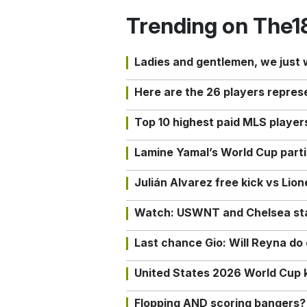
Trending on The1
Ladies and gentlemen, we just
Here are the 26 players repres
Top 10 highest paid MLS playe
Lamine Yamal’s World Cup partic
Julián Alvarez free kick vs Lio
Watch: USWNT and Chelsea star 
Last chance Gio: Will Reyna d
United States 2026 World Cup k
Flopping AND scoring bangers?