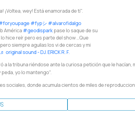
eja! ¡Voltea, wey! Está enamorada de ti".
#foryoupage
#fypシ
#alvarofidalgo
ub América
#geodispark
pase lo saque de su
lo hice reír pero es parte del show …Que
ero siempre aguilas los vi de cercas y mi
♬ original sound - DJ. ERICK R. F.
iró a la tribuna riéndose ante la curiosa petición que le hacían
 peda, yo lo mantengo".
des sociales, donde acumula cientos de miles de reproduccio
US