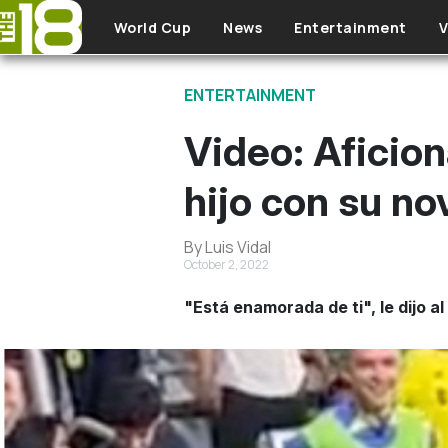
Skip to main content
World Cup
News
Entertainment
V
ENTERTAINMENT
Video: Aficion
hijo con su no
By Luis Vidal
October 2, 2022
"Está enamorada de ti", le dijo al