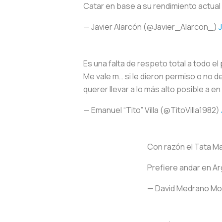
Catar en base a su rendimiento actu
— Javier Alarcón (@Javier_Alarcon_)
J
Es una falta de respeto total a todo el 
Me vale m… si le dieron permiso o no 
querer llevar a lo más alto posible a en
— Emanuel “Tito” Villa (@TitoVilla1982)
Con razón el Tata Ma
Prefiere andar en Ar
— David Medrano Mo