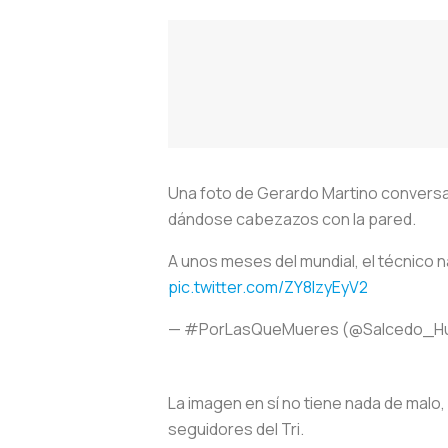
Una foto de Gerardo Martino conversand
dándose cabezazos con la pared.
A unos meses del mundial, el técnico n
pic.twitter.com/ZY8lzyEyV2
— #PorLasQueMueres (@Salcedo_H
La imagen en sí no tiene nada de malo,
seguidores del Tri.