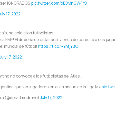
al ser IGNORADOS
pic.twitter.com/oE0MnGW4r9
uly 17, 2022
país, no solo a los futbolistas!
de la FMF! El debería de estar acá, viendo de cerquita a sus 
 el mundial de fútbol!
https://t.co/RYntjYBC1T
July 17, 2022
rtino no convoca a los futbolistas del Atlas…
gentina que ver jugadores en el arranque de la Liga Mx
pic.tw
ra (@deividmedrano)
July 17, 2022