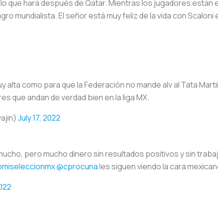
lo que hará después de Qatar. Mientras los jugadores están 
agro mundialista. El señor está muy feliz de la vida con Scalo
uy alta como para que la Federación no mande alv al Tata Mar
res que andan de verdad bien en la liga MX.
ajin)
July 17, 2022
mucho, pero mucho dinero sin resultados positivos y sin traba
miseleccionmx
@cprocuna
les siguen viendo la cara mexica
2022