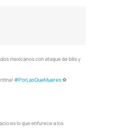
ados mexicanos con ataque de bilis y
entina!
#PorLasQueMueres
⚽️
acio es lo que enfurece a los