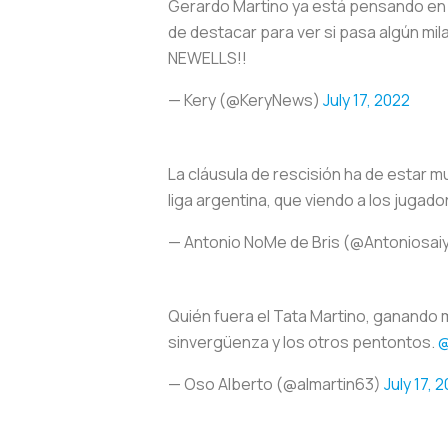
Gerardo Martino ya está pensando en 
de destacar para ver si pasa algún mil
NEWELLS!!
— Kery (@KeryNews)
July 17, 2022
La cláusula de rescisión ha de estar m
liga argentina, que viendo a los jugado
— Antonio NoMe de Bris (@Antoniosaiy
Quién fuera el Tata Martino, ganando 
sinvergüenza y los otros pentontos.
@
— Oso Alberto (@almartin63)
July 17, 