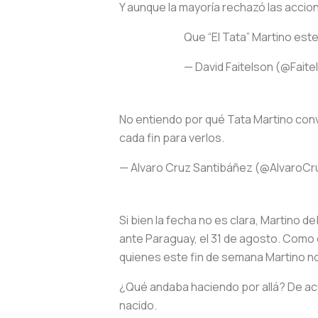
Y aunque la mayoría rechazó las accio
Que “El Tata” Martino est
— David Faitelson (@Fai
No entiendo por qué Tata Martino convo
cada fin para verlos.
— Alvaro Cruz Santibáñez (@AlvaroC
Si bien la fecha no es clara, Martino d
ante Paraguay, el 31 de agosto. Como e
quienes este fin de semana Martino no 
¿Qué andaba haciendo por allá? De acu
nacido.