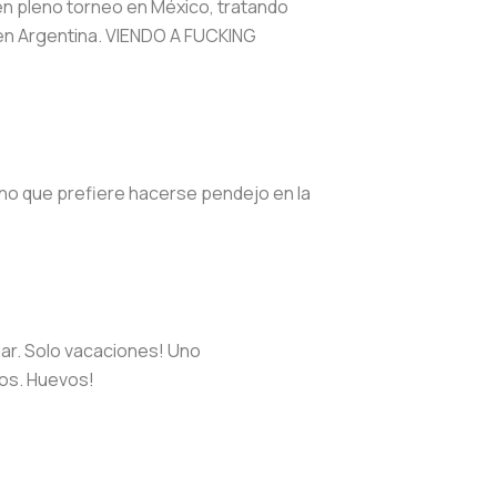
en pleno torneo en México, tratando
ni en Argentina. VIENDO A FUCKING
tino que prefiere hacerse pendejo en la
jar. Solo vacaciones! Uno
nos. Huevos!