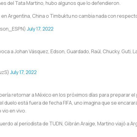
nes del Tata Martino, hubo algunos que lo defendieron.
e en Argentina, China o Timbuktu no cambia nada con respect
telson_ESPN)
July 17, 2022
ca a Johan Vásquez, Edson, Guardado, Raúl, Chucky, Guti, Lain
ruzS)
July 17, 2022
ebería retornar a México en los próximos días para preparar el
l duelo está fuera de fecha FIFA, uno imagina que se encarará
vio en vivo.
erdo al periodista de TUDN, Gibrán Araige, Martino viajó a Ar