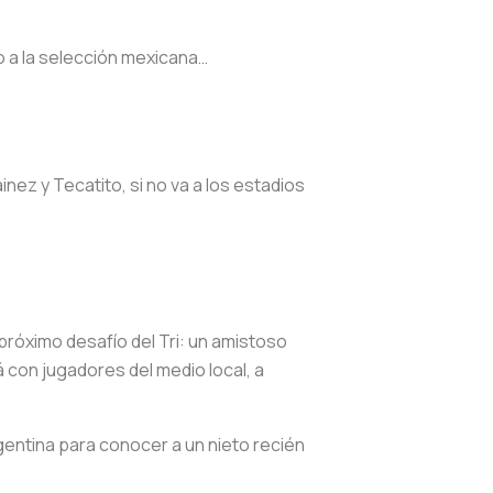
o a la selección mexicana…
ez y Tecatito, si no va a los estadios
 próximo desafío del Tri: un amistoso
 con jugadores del medio local, a
gentina para conocer a un nieto recién