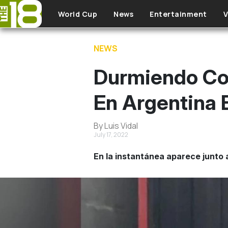
Skip to main content
World Cup
News
Entertainment
V
NEWS
Durmiendo Con
En Argentina 
By Luis Vidal
July 17, 2022
En la instantánea aparece junto a