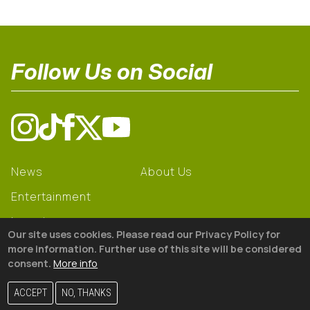
Follow Us on Social
News
About Us
Entertainment
Learning
Our site uses cookies. Please read our Privacy Policy for
Gear
more information. Further use of this site will be considered
consent.
More info
© 2026 The18
ACCEPT
NO, THANKS