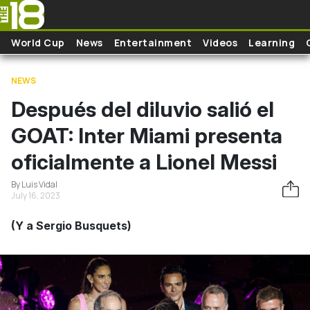
Skip to main content
World Cup
News
Entertainment
Videos
Learning
NEWS
Después del diluvio salió el
GOAT: Inter Miami presenta
oficialmente a Lionel Messi
By Luis Vidal
July 16, 2023
(Y a Sergio Busquets)