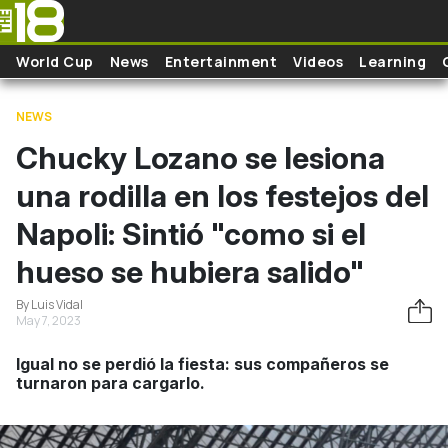
Skip to main content
World Cup
News
Entertainment
Videos
Learning
NEWS
Chucky Lozano se lesiona
una rodilla en los festejos del
Napoli: Sintió "como si el
hueso se hubiera salido"
By Luis Vidal
May 7, 2023
Igual no se perdió la fiesta: sus compañeros se
turnaron para cargarlo.