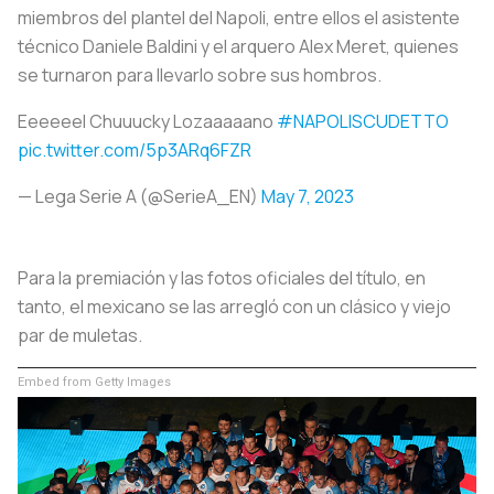
miembros del plantel del Napoli, entre ellos el asistente
técnico Daniele Baldini y el arquero Alex Meret, quienes
se turnaron para llevarlo sobre sus hombros.
Eeeeeel Chuuucky Lozaaaaano
#NAPOLISCUDETTO
pic.twitter.com/5p3ARq6FZR
— Lega Serie A (@SerieA_EN)
May 7, 2023
Para la premiación y las fotos oficiales del título, en
tanto, el mexicano se las arregló con un clásico y viejo
par de muletas.
Embed from Getty Images