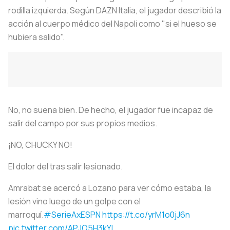
rodilla izquierda. Según DAZN Italia, el jugador describió la
acción al cuerpo médico del Napoli como "si el hueso se
hubiera salido".
No, no suena bien. De hecho, el jugador fue incapaz de
salir del campo por sus propios medios.
¡NO, CHUCKY NO!
El dolor del tras salir lesionado.
Amrabat se acercó a Lozano para ver cómo estaba, la
lesión vino luego de un golpe con el
marroquí.
#SerieAxESPN
https://t.co/yrM1o0jJ6n
pic.twitter.com/APJO5H3kYL