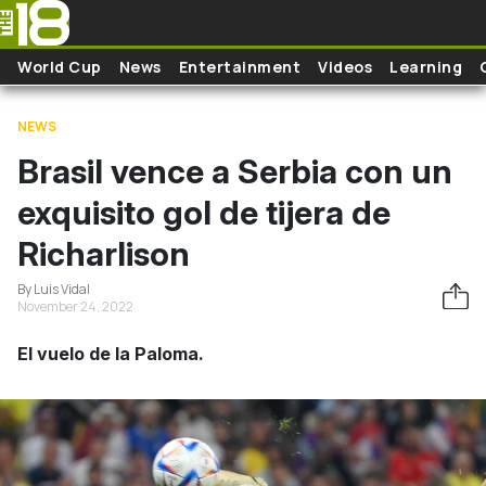
Skip to main content
World Cup
News
Entertainment
Videos
Learning
NEWS
Brasil vence a Serbia con un
exquisito gol de tijera de
Richarlison
By Luis Vidal
November 24, 2022
El vuelo de la Paloma.