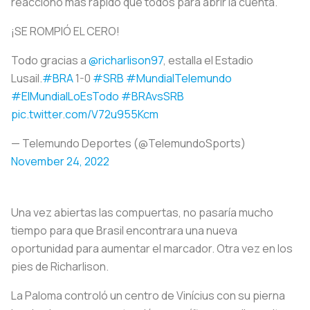
reaccionó más rápido que todos para abrir la cuenta.
¡SE ROMPIÓ EL CERO!
Todo gracias a
@richarlison97
, estalla el Estadio
Lusail.
#BRA
1-0
#SRB
#MundialTelemundo
#ElMundialLoEsTodo
#BRAvsSRB
pic.twitter.com/V72u955Kcm
— Telemundo Deportes (@TelemundoSports)
November 24, 2022
Una vez abiertas las compuertas, no pasaría mucho
tiempo para que Brasil encontrara una nueva
oportunidad para aumentar el marcador. Otra vez en los
pies de Richarlison.
La Paloma controló un centro de Vinícius con su pierna