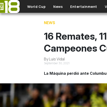
Skip to main content
World Cup
News
Entertainment
V
NEWS
16 Remates, 1
Campeones Cup
By Luis Vidal
September 30, 2021
La Máquina perdió ante Columbus