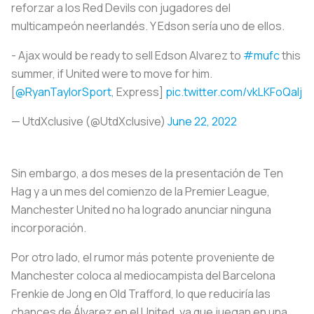
reforzar a los Red Devils con jugadores del
multicampeón neerlandés. Y Edson sería uno de ellos.
- Ajax would be ready to sell Edson Alvarez to
#mufc
this
summer, if United were to move for him.
[
@RyanTaylorSport
, Express]
pic.twitter.com/vkLKFoQaIj
— UtdXclusive (@UtdXclusive)
June 22, 2022
Sin embargo, a dos meses de la presentación de Ten
Hag y a un mes del comienzo de la Premier League,
Manchester United no ha logrado anunciar ninguna
incorporación.
Por otro lado, el rumor más potente proveniente de
Manchester coloca al mediocampista del Barcelona
Frenkie de Jong en Old Trafford, lo que reduciría las
chances de Álvarez en el United, ya que juegan en una