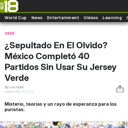
Skip to main content
World Cup
News
Entertainment
Videos
Learning
GEAR
¿Sepultado En El Olvido?
México Completó 40
Partidos Sin Usar Su Jersey
Verde
By Luis Vidal
September 10, 2021
Misterio, teorías y un rayo de esperanza para los
puristas.