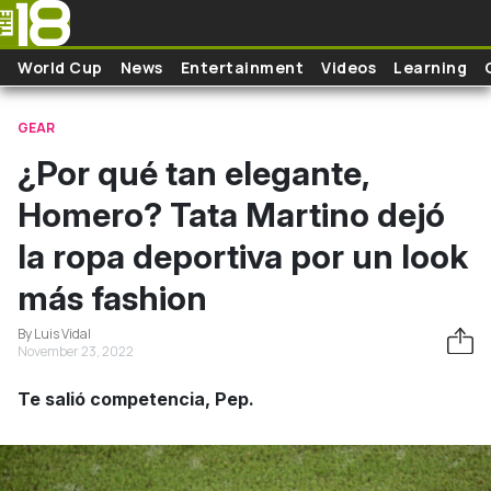
Skip to main content
World Cup
News
Entertainment
Videos
Learning
GEAR
¿Por qué tan elegante,
Homero? Tata Martino dejó
la ropa deportiva por un look
más fashion
By Luis Vidal
November 23, 2022
Te salió competencia, Pep.