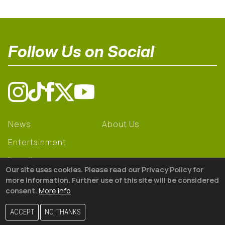
Follow Us on Social
News
About Us
Entertainment
Learning
Our site uses cookies. Please read our Privacy Policy for
Gear
more information. Further use of this site will be considered
consent.
More info
© 2026 The18
ACCEPT
NO, THANKS