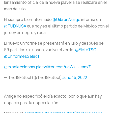
lanzamiento oficial de la nueva playera se realizará en el
mes de julio.
El siempre bien informado
@GibranAraige
informa en
@TUDNUSA
que hoy es el último partido de México con el
jersey en negro y rosa.
El nuevo uniforme se presentará en julio y después de
59 partidos sin usarlo, vuelve el verde.
@EleteTSC
@UniformesSelec1
@miseleccionmx
pic.twitter.com/uqWzLUemxZ
— The18Fútbol (@The18Futbol)
June 15, 2022
Araige no especificó el día exacto, por lo que aún hay
espacio para la especulación.