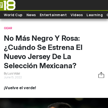
Skip to main content
World Cup
News
Entertainment
Videos
Learning
GEAR
No Más Negro Y Rosa:
¿Cuándo Se Estrena El
Nuevo Jersey De La
Selección Mexicana?
By Luis Vidal
June 15, 2022
¡Vuelve el verde!