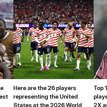
we
Here are the 26 players
Top 
est
representing the United
play
States at the 2026 World
2X a