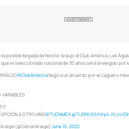
la posible llegada de Néstor Araujo al Club América. Las Águi
 que el seleccionado nacional de 30 años será el elegido por l
ARAUJO
@ClubAmerica
llegó a un acuerdo por el zaguero mex
+ VARIABLES
TO
+ OPCIÓN A OTRO AÑO
@TUDNMEX
@TUDNUSA
https://t.co/D
 Araige (@GibranAraige)
June 16, 2022