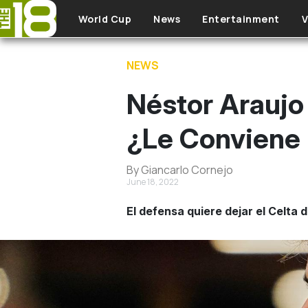
Skip to main content
World Cup
News
Entertainment
V
NEWS
Néstor Araujo
¿Le Conviene 
By Giancarlo Cornejo
June 18, 2022
El defensa quiere dejar el Celta d