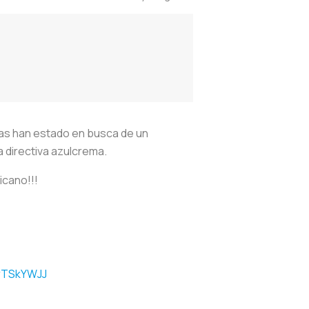
las han estado en busca de un
a directiva azulcrema.
icano!!!
lrTSkYWJJ