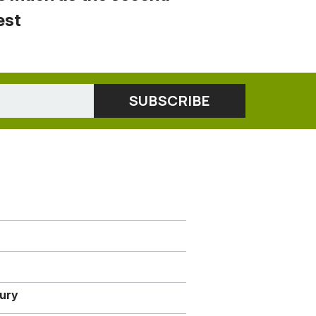
est
jury