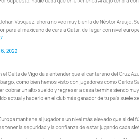
or supuesto, nadie duda que en el América Araujo tendrá cont
 Johan Vásquez, ahora no veo muy bien la de Néstor Araujo. S
 para el mexicano de cara a Qatar, de llegar con nivel europeo
D7
16, 2022
on el Celta de Vigo da a entender que el canterano del Cruz A
bargo, como bien hemos visto con jugadores como Carlos Sa
r cobrar un alto sueldo y regresar a casa termina siendo muy
ldo actual y hacerlo en el club más ganador de tu país suele 
n Europa mantiene al jugador a un nivel más elevado que al del
es tener la seguridad y la confianza de estar jugando cada siet