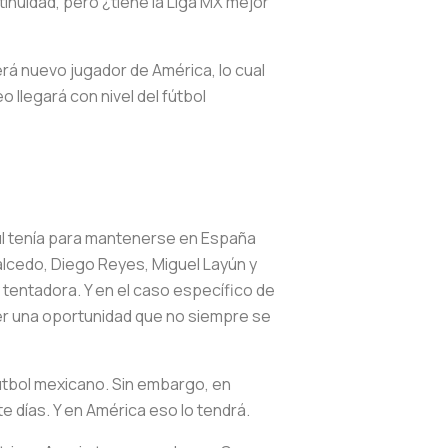
inuidad, pero ¿tiene la Liga MX mejor
erá nuevo jugador de América, lo cual
 llegará con nivel del fútbol
zul tenía para mantenerse en España
lcedo, Diego Reyes, Miguel Layún y
 tentadora. Y en el caso específico de
ser una oportunidad que no siempre se
 fútbol mexicano. Sin embargo, en
e días. Y en América eso lo tendrá.