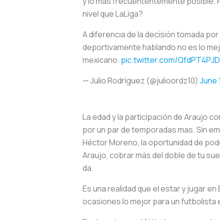
y lo más frecuententemente posible. P
nivel que LaLiga?
A diferencia de la decisión tomada por
deportivamente hablando no es lo mejor
mexicano.
pic.twitter.com/QfdPT4PJ
— Julio Rodríguez (@julioordz10)
June 
La edad y la participación de Araujo c
por un par de temporadas mas. Sin em
Héctor Moreno, la oportunidad de pode
Araujo, cobrar más del doble de tu sue
da.
Es una realidad que el estar y jugar e
ocasiones lo mejor para un futbolista 