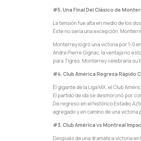
#5. Una Final Del Cl
á
sico de Monter
La tensión fue alta en medio de los dos
Éste no sería una excepción. Monterr
Monterrey logró una victoria por 1-0 e
Andre Pierre Gignac, la ventaja no está
para Tigres. Monterrey celebraría su tí
#4. Club América Regresa Rápido C
El gigante de la Liga MX, el Club Amér
El partido de ida se desmoronó por co
De regreso en el histórico Estadio Azte
agregado y en camino de una victoria po
#3. Club América vs Montreal Impact
Después de una dramática victoria en l