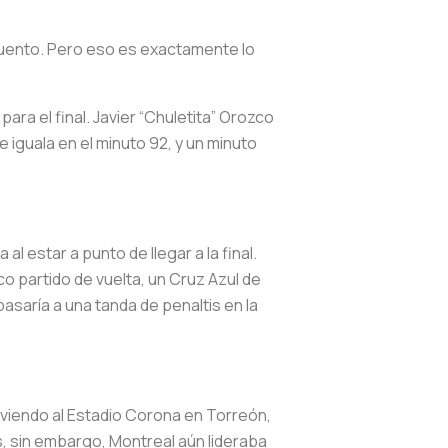
scuento. Pero eso es exactamente lo
ara el final. Javier “Chuletita” Orozco
e iguala en el minuto 92, y un minuto
l estar a punto de llegar a la final.
co partido de vuelta, un Cruz Azul de
pasaría a una tanda de penaltis en la
olviendo al Estadio Corona en Torreón,
, sin embargo, Montreal aún lideraba