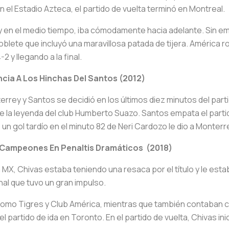
n el Estadio Azteca, el partido de vuelta terminó en Montreal.
y en el medio tiempo, iba cómodamente hacia adelante. Sin e
blete que incluyó una maravillosa patada de tijera. América r
 y llegando a la final.
ncia A Los Hinchas Del Santos (2012)
errey y Santos se decidió en los últimos diez minutos del par
 de la leyenda del club Humberto Suazo. Santos empata el parti
 un gol tardío en el minuto 82 de Neri Cardozo le dio a Monte
de Campeones En
Penaltis
Dramáticos (2018)
X, Chivas estaba teniendo una resaca por el título y le estab
nal que tuvo un gran impulso.
como Tigres y Club América, mientras que también contaban c
 el partido de ida en Toronto. En el partido de vuelta, Chivas i