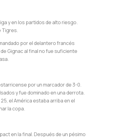
ga y en los partidos de alto riesgo.
 Tigres.
comandado por el delantero francés
de Gignac al final no fue suficiente
casa.
costarricense por un marcador de 3-0.
sados ​​y fue dominado en una derrota.
 25, el América estaba arriba en el
nar la copa.
mpact en la final. Después de un pésimo