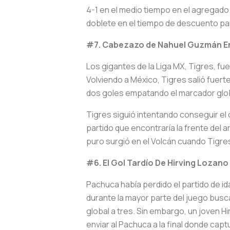
4-1 en el medio tiempo en el agregado
doblete en el tiempo de descuento para 
#7. Cabezazo de Nahuel Guzmán Env
Los gigantes de la Liga MX, Tigres, fue
Volviendo a México, Tigres salió fuert
dos goles empatando el marcador globa
Tigres siguió intentando conseguir el o
partido que encontraría la frente del a
puro surgió en el Volcán cuando Tigres
#6. El Gol Tardío De Hirving Lozano
Pachuca había perdido el partido de id
durante la mayor parte del juego busca
global a tres. Sin embargo, un joven 
enviar al Pachuca a la final donde cap