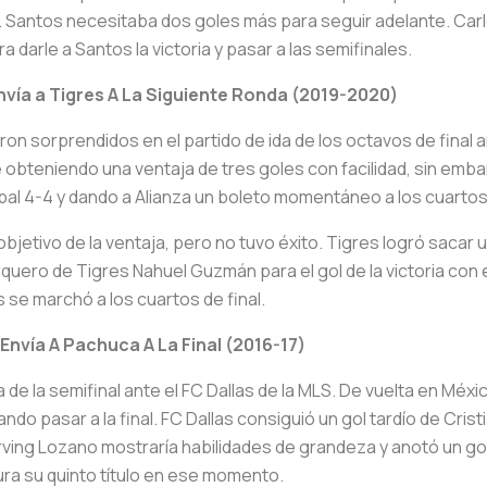
. Santos necesitaba dos goles más para seguir adelante. Carl
darle a Santos la victoria y pasar a las semifinales.
ía a Tigres A La Siguiente Ronda (2019-2020)
ron sorprendidos en el partido de ida de los octavos de final a
e obteniendo una ventaja de tres goles con facilidad, sin emba
l 4-4 y dando a Alianza un boleto momentáneo a los cuartos d
bjetivo de la ventaja, pero no tuvo éxito. Tigres logró sacar u
rquero de Tigres Nahuel Guzmán para el gol de la victoria con e
 se marchó a los cuartos de final.
 Envía A Pachuca A La Final (2016-17)
a de la semifinal ante el FC Dallas de la MLS. De vuelta en Mé
ndo pasar a la final. FC Dallas consiguió un gol tardío de Cri
Hirving Lozano mostraría habilidades de grandeza y anotó un g
tura su quinto título en ese momento.