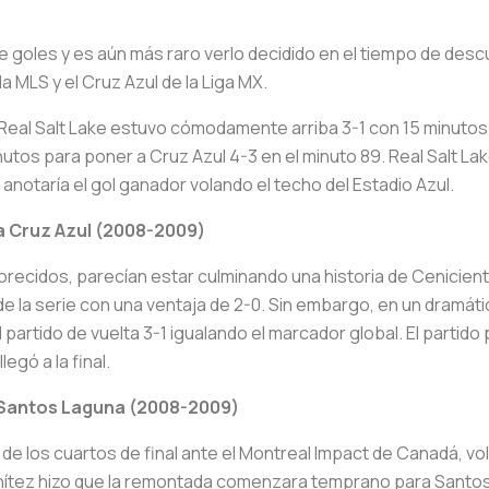
)
eve goles y es aún más raro verlo decidido en el tiempo de de
a MLS y el Cruz Azul de la Liga MX.
 Real Salt Lake estuvo cómodamente arriba 3-1 con 15 minutos p
nutos para poner a Cruz Azul 4-3 en el minuto 89. Real Salt Lak
anotaría el gol ganador volando el techo del Estadio Azul.
 Cruz Azul (2008-2009)
ecidos, parecían estar culminando una historia de Cenicienta a
 de la serie con una ventaja de 2-0. Sin embargo, en un dramáti
artido de vuelta 3-1 igualando el marcador global. El partido 
egó a la final.
 Santos Laguna (2008-2009)
 de los cuartos de final ante el Montreal Impact de Canadá, v
Benítez hizo que la remontada comenzara temprano para Santos