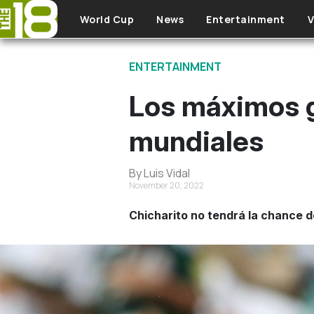
Skip to main content
World Cup
News
Entertainment
V
ENTERTAINMENT
Los máximos g
mundiales
By Luis Vidal
November 20, 2022
Chicharito no tendrá la chance d