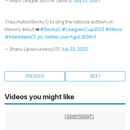
— Major League Soccer (@MLS)
July 22, 2023
They invited Becky G to sing the national anthem on
Messi’s debut ❤️
#BeckyG
#LeaguesCup2023
#Messi
#InterMiamiCF
pic.twitter.com/tguEJ69Xcf
— Shanu (@secureboy23)
July 22, 2023
PREVIOUS
NEXT
Videos you might like