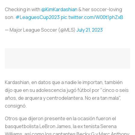
Checking in with
@KimKardashian
& her soccer-loving
son.
#LeaguesCup2023
pic.twitter.com/W00t1phZxB
— Major League Soccer (@MLS)
July 21, 2023
Kardashian, en datos que a nadie le importan, también
dijo que en su adolescencia jugó fútbol por "cinco o seis
años, de arquera y centrodelantera. No era tan mala",
consignó.
Otros que dijeron presente en la ocasión fueron el
basquetbolista LeBron James, la ex tenista Serena
Williams, así como los cantantes Becky G y Marc Anthony.