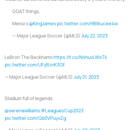
GOAT things.
Messi x
@KingJames
pic.twitter.com/HBtkucee4w
— Major League Soccer (@MLS)
July 22, 2023
LeBron The Beckhams
https://t.co/NohuvLWsTk
pic.twitter.com/UFyBznK3OF
— Major League Soccer (@MLS)
July 21, 2023
Stadium full of legends.
@serenawilliams
#LeaguesCup2023
pic.twitter.com/Qb0VPuyxZg