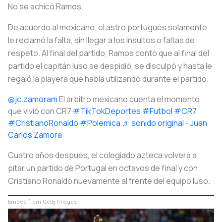
No se achicó Ramos.
De acuerdo al mexicano, el astro portugués solamente
le reclamó la falta, sin llegar a los insultos o faltas de
respeto. Al final del partido, Ramos contó que al final del
partido el capitán luso se despidió, se disculpó y hasta le
regaló la playera que había utilizando durante el partido.
@jc.zamoram
El árbitro mexicano cuenta el momento
que vivió con CR7
#TikTokDeportes
#Futbol
#CR7
#CristianoRonaldo
#Polemica
♬ sonido original - Juan
Carlos Zamora
Cuatro años después, el colegiado azteca volverá a
pitar un partido de Portugal en octavos de final y con
Cristiano Ronaldo nuevamente al frente del equipo luso.
Embed from Getty Images