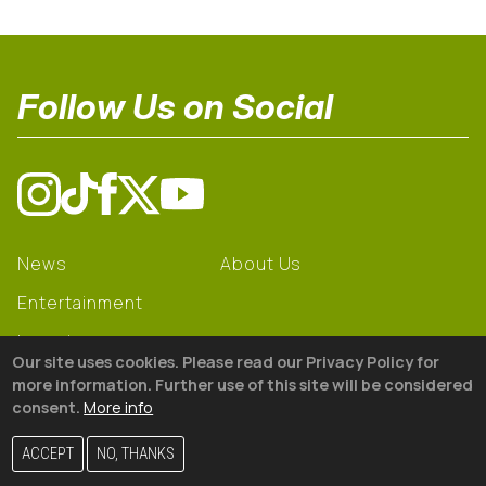
Follow Us on Social
News
About Us
Entertainment
Learning
Our site uses cookies. Please read our Privacy Policy for
Gear
more information. Further use of this site will be considered
consent.
More info
© 2026 The18
ACCEPT
NO, THANKS