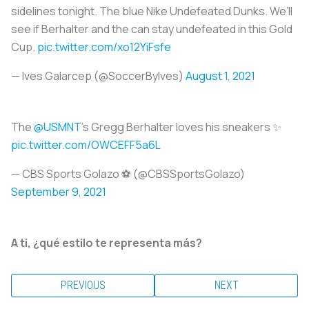
sidelines tonight. The blue Nike Undefeated Dunks. We’ll
see if Berhalter and the can stay undefeated in this Gold
Cup.
pic.twitter.com/xo12YiFsfe
— Ives Galarcep (@SoccerByIves)
August 1, 2021
The
@USMNT
's Gregg Berhalter loves his sneakers ✨
pic.twitter.com/OWCEFF5a6L
— CBS Sports Golazo ⚽️ (@CBSSportsGolazo)
September 9, 2021
A ti, ¿qué estilo te representa más?
PREVIOUS
NEXT