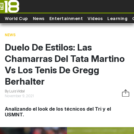
Skip to main content
World Cup
News
Entertainment
Videos
Learning
NEWS
Duelo De Estilos: Las
Chamarras Del Tata Martino
Vs Los Tenis De Gregg
Berhalter
By Luis Vidal
November 9, 2021
Analizando el look de los técnicos del Tri y el
USMNT.