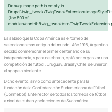
Debug
: Image path is empty. in
Drupal\twig_tweak\TwigTweakExtension::imageStyleFilt
(line
500
of
modules/contrib/twig_tweak/src/TwigTweakExtension.
Es sabido que la Copa América es el torneo de
selecciones más antiguo del mundo. Año 1916, Argentina
decidió conmemorar el primer centenario de su
independencia, y para celebrarlo, optó por organizar una
competición de fútbol . Uruguay, Brasil y Chile se unieron
al ágape albiceleste.
Dicho evento, sirvió como antecedente para la
fundación de la Confederación Sudamericana de Fútbol
(Conmebol). Ente rector de todos los torneos de fútbol
a nivel de clubes y selecciones de Sudamérica.