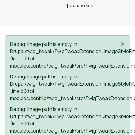
Status message
Debug
: Image path is empty. in
Drupal\twig_tweak\TwigTweakExtension::imageStyleFilt
(line
500
of
modules/contrib/twig_tweak/src/TwigTweakExtension.
Debug
: Image path is empty. in
Drupal\twig_tweak\TwigTweakExtension::imageStyleFilt
(line
500
of
modules/contrib/twig_tweak/src/TwigTweakExtension.
Debug
: Image path is empty. in
Drupal\twig_tweak\TwigTweakExtension::imageStyleFilt
(line
500
of
modules/contrib/twig_tweak/src/TwigTweakExtension.