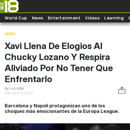
Skip to main content
World Cup
News
Entertainment
Videos
Learning
NEWS
Xavi Llena De Elogios Al
Chucky Lozano Y Respira
Aliviado Por No Tener Que
Enfrentarlo
By Luis Vidal
February 16, 2022
Barcelona y Napoli protagonizan uno de los
choques más emocionantes de la Europa League.