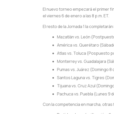
El nuevo torneo empezará el primer fin
el viernes 6 de enero a las 8 p.m. ET.
El resto de la Jornada 1 la completarán
Mazatlán vs. León (Postpuest
América vs. Querétaro (Sábado
Atlas vs. Toluca (Pospuesto po
Monterrey vs. Guadalajara (Sáb
Pumas vs. Juárez (Domingo 8 d
Santos Laguna vs. Tigres (Dom
Tijuana vs. Cruz Azul (Domingo
Pachuca vs. Puebla (Lunes 9 d
Con la competencia en marcha, otras