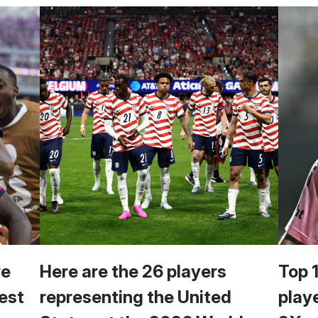
we
Here are the 26 players
Top 
est
representing the United
play