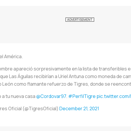
el América.
ombre apareció sorpresivamente en la lista de transferibles 
que Las Águilas recibirían a Uriel Antuna como moneda de ca
 León como flamante refuerzo de Tigres, donde se reencontra
 a tu nueva casa
@Cordovar97
.
#PerfilTigre
pic.twitter.com
res Oficial (@TigresOficial)
December 21, 2021