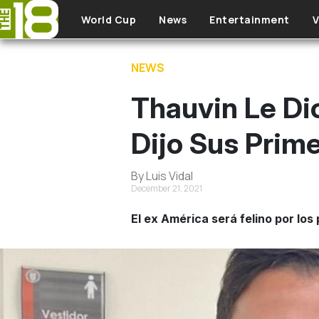
Skip to main content
World Cup
News
Entertainment
V
NEWS
Thauvin Le Di
Dijo Sus Prim
By Luis Vidal
December 21, 2021
El ex América será felino por los