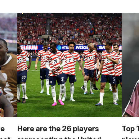
we
Here are the 26 players
Top 