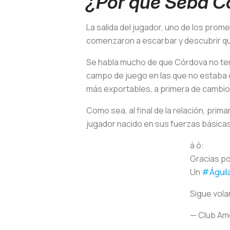
¿Por qué Seba C
La salida del jugador, uno de los prom
comenzaron a escarbar y descubrir que 
Se habla mucho de que Córdova no term
campo de juego en las que no estaba 
más exportables, a primera de cambio
Como sea, al final de la relación, pri
jugador nacido en sus fuerzas básicas
á ó:
Gracias po
Un
#Águil
Sigue vola
— Club Am