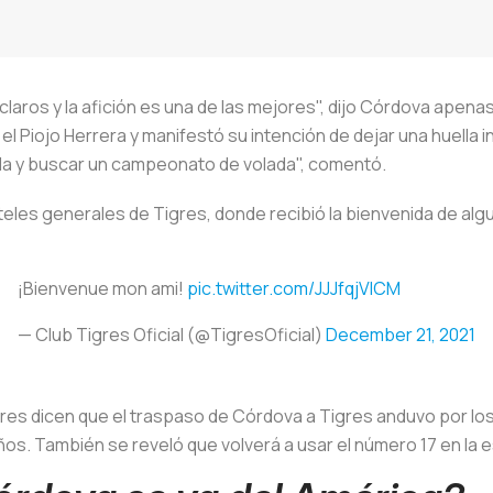
claros y la afición es una de las mejores", dijo Córdova apena
 el Piojo Herrera y manifestó su intención de dejar una huella
da y buscar un campeonato de volada", comentó.
rteles generales de Tigres, donde recibió la bienvenida de a
¡Bienvenue mon ami!
pic.twitter.com/JJJfqjVlCM
— Club Tigres Oficial (@TigresOficial)
December 21, 2021
umores dicen que el traspaso de Córdova a Tigres anduvo por lo
os. También se reveló que volverá a usar el número 17 en la 