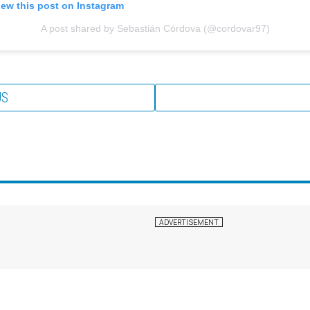
iew this post on Instagram
A post shared by Sebastián Córdova (@cordovar97)
US