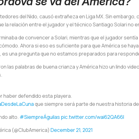
órdova se va del América?
etedores del Nido, causó extrañeza en Liga MX. Sin embargo, c
la relación entre el jugador y el técnico Santiago Solari no e
inaba de convencer a Solari, mientras que el jugador sentía 
cómodo. Ahora si eso es suficiente para que América se hay
, es una pregunta que no estamos preparados para responder
maron las palabras de buena crianza y América hizo un lindo vi
.
r haber defendido esta playera.
aDesdeLaCuna
que siempre será parte de nuestra historia d
ndo alto.
#SiempreÁguilas
pic.twitter.com/wai62QA66I
érica (@ClubAmerica)
December 21, 2021