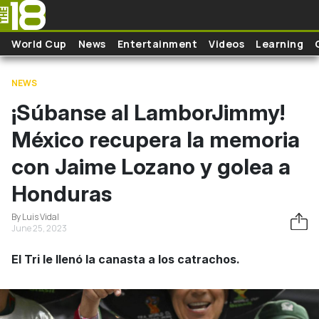
Skip to main content
World Cup
News
Entertainment
Videos
Learning
NEWS
¡Súbanse al LamborJimmy!
México recupera la memoria
con Jaime Lozano y golea a
Honduras
By Luis Vidal
June 25, 2023
El Tri le llenó la canasta a los catrachos.