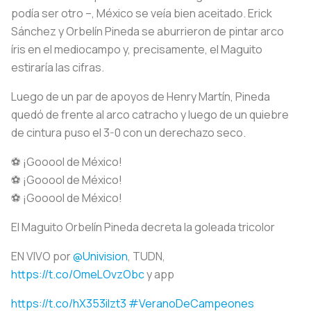
podía ser otro –, México se veía bien aceitado. Erick
Sánchez y Orbelín Pineda se aburrieron de pintar arco
íris en el mediocampo y, precisamente, el Maguito
estiraría las cifras.
Luego de un par de apoyos de Henry Martín, Pineda
quedó de frente al arco catracho y luego de un quiebre
de cintura puso el 3-0 con un derechazo seco.
⚽️ ¡Gooool de México!
⚽️ ¡Gooool de México!
⚽️ ¡Gooool de México!
El Maguito Orbelín Pineda decreta la goleada tricolor
EN VIVO por
@Univision
, TUDN,
https://t.co/OmeLOvzObc
y app
https://t.co/hX353ilzt3
#VeranoDeCampeones