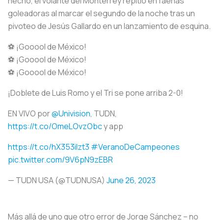
hecho, el volante del Monterrey repitió en faenas
goleadoras al marcar el segundo de la noche tras un
pivoteo de Jesús Gallardo en un lanzamiento de esquina.
⚽️ ¡Gooool de México!
⚽️ ¡Gooool de México!
⚽️ ¡Gooool de México!
¡Doblete de Luis Romo y el Tri se pone arriba 2-0!
EN VIVO por
@Univision
, TUDN,
https://t.co/OmeLOvzObc
y app
https://t.co/hX353ilzt3
#VeranoDeCampeones
pic.twitter.com/9V6pN9zEBR
— TUDN USA (@TUDNUSA)
June 26, 2023
Más allá de uno que otro error de Jorge Sánchez – no